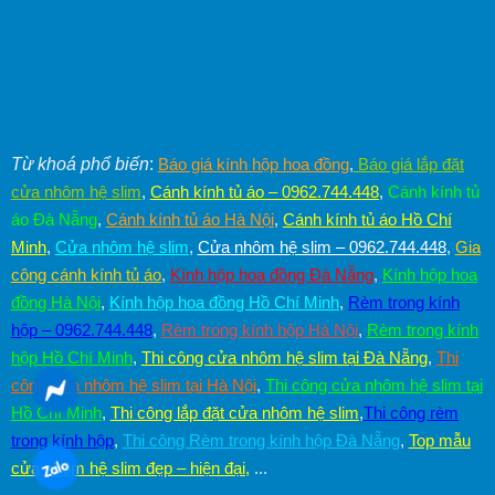
Từ khoá phổ biến
:
Báo giá kính hộp hoa đồng
,
Báo giá lắp đặt
cửa nhôm hệ slim
,
Cánh kính tủ áo – 0962.744.448
,
Cánh kính tủ
áo Đà Nẵng
,
Cánh kính tủ áo Hà Nội
,
Cánh kính tủ áo Hồ Chí
Minh
,
Cửa nhôm hệ slim
,
Cửa nhôm hệ slim – 0962.744.448
,
Gia
công cánh kính tủ áo
,
Kính hộp hoa đồng Đà Nẵng
,
Kính hộp hoa
đồng Hà Nội
,
Kính hộp hoa đồng Hồ Chí Minh
,
Rèm trong kính
hộp – 0962.744.448
,
Rèm trong kính hộp Hà Nội
,
Rèm trong kính
hộp Hồ Chí Minh
,
Thi công cửa nhôm hệ slim tại Đà Nẵng
,
Thi
công cửa nhôm hệ slim tại Hà Nội
,
Thi công cửa nhôm hệ slim tại
Hồ Chí Minh
,
Thi công lắp đặt cửa nhôm hệ slim
,
Thi công rèm
trong kính hộp
,
Thi công Rèm trong kính hộp Đà Nẵng
,
Top mẫu
cửa nhôm hệ slim đẹp – hiện đại
,
...