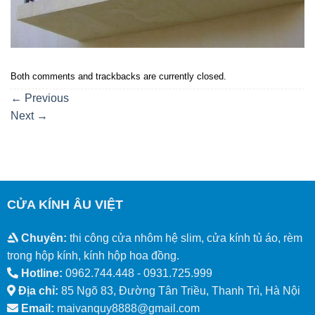
Both comments and trackbacks are currently closed.
←
Previous
Next
→
CỬA KÍNH ÂU VIỆT
Chuyên:
thi công cửa nhôm hệ slim, cửa kính tủ áo, rèm
trong hộp kính, kính hộp hoa đồng.
Hotline:
0962.744.448 -
0931.725.999
Địa chỉ:
85 Ngõ 83, Đường Tân Triều, Thanh Trì, Hà Nội
Email:
maivanquy8888@gmail.com