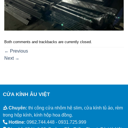
Both comments and trackbacks are currently closed.
←
Previous
Next
→
CỬA KÍNH ÂU VIỆT
Chuyên:
thi công cửa nhôm hệ slim, cửa kính tủ áo, rèm
trong hộp kính, kính hộp hoa đồng.
Hotline:
0962.744.448 -
0931.725.999