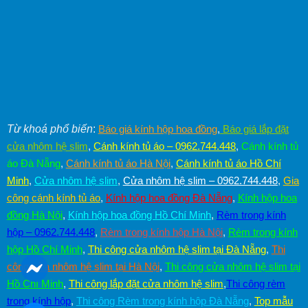
Từ khoá phổ biến
:
Báo giá kính hộp hoa đồng
,
Báo giá lắp đặt
cửa nhôm hệ slim
,
Cánh kính tủ áo – 0962.744.448
,
Cánh kính tủ
áo Đà Nẵng
,
Cánh kính tủ áo Hà Nội
,
Cánh kính tủ áo Hồ Chí
Minh
,
Cửa nhôm hệ slim
,
Cửa nhôm hệ slim – 0962.744.448
,
Gia
công cánh kính tủ áo
,
Kính hộp hoa đồng Đà Nẵng
,
Kính hộp hoa
đồng Hà Nội
,
Kính hộp hoa đồng Hồ Chí Minh
,
Rèm trong kính
hộp – 0962.744.448
,
Rèm trong kính hộp Hà Nội
,
Rèm trong kính
hộp Hồ Chí Minh
,
Thi công cửa nhôm hệ slim tại Đà Nẵng
,
Thi
công cửa nhôm hệ slim tại Hà Nội
,
Thi công cửa nhôm hệ slim tại
Hồ Chí Minh
,
Thi công lắp đặt cửa nhôm hệ slim
,
Thi công rèm
trong kính hộp
,
Thi công Rèm trong kính hộp Đà Nẵng
,
Top mẫu