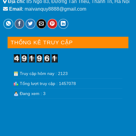
Địa chỉ:
85 Ngõ 83, Đường Tân Triều, Thanh Trì, Hà Nội
Email:
maivanquy8888@gmail.com
THỐNG KÊ TRUY CẬP
Truy cập hôm nay : 2123
Tổng lượt truy cập : 1457078
Đang xem : 3