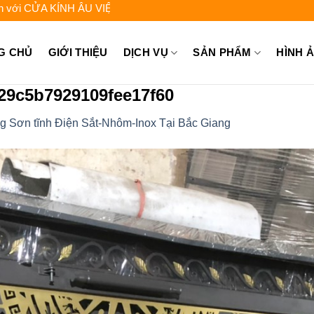
KÍNH ÂU VIỆT - Liên hệ để được tư vấn: 0962.744.448 - 0931.725
G CHỦ
GIỚI THIỆU
DỊCH VỤ
SẢN PHẨM
HÌNH 
29c5b7929109fee17f60
 Sơn tĩnh Điện Sắt-Nhôm-Inox Tại Bắc Giang