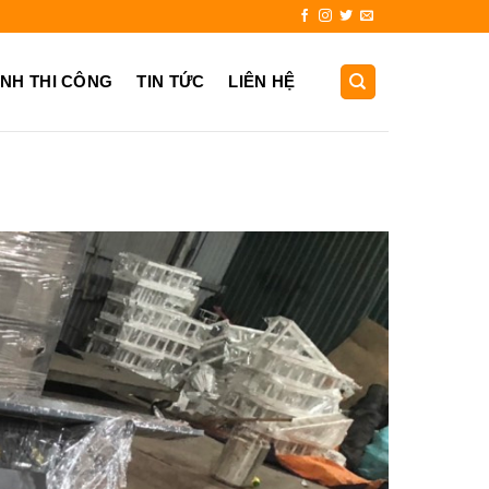
.999
ẢNH THI CÔNG
TIN TỨC
LIÊN HỆ