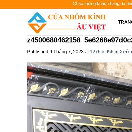
Skip
Chào mừng khách hàng đã đến với CỬA 
to
content
TRAN
z4500680462158_5e6268e97d0c
Published
9 Tháng 7, 2023
at
1276 × 956
in
Xưởng