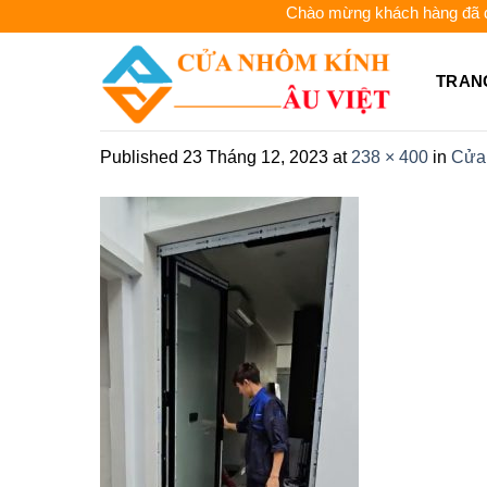
Skip
Chào mừng khách hàng đã đến
to
content
TRAN
Published
23 Tháng 12, 2023
at
238 × 400
in
Cửa 