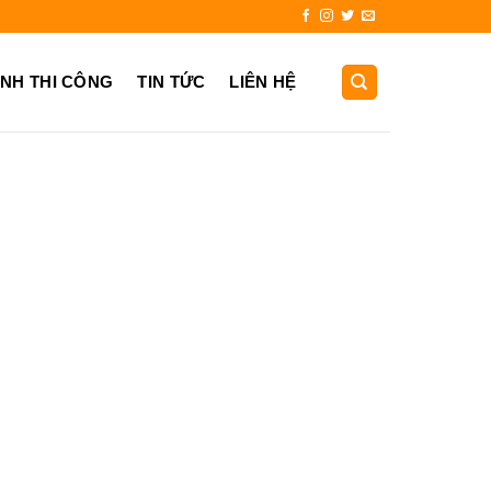
0931.725.999
ẢNH THI CÔNG
TIN TỨC
LIÊN HỆ