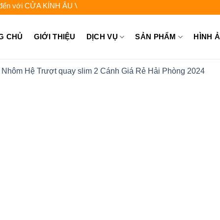
 với CỬA KÍNH ÂU VIỆT - Liên hệ để được tư vấn: 0962.744.448 - 
G CHỦ
GIỚI THIỆU
DỊCH VỤ
SẢN PHẨM
HÌNH 
Nhôm Hệ Trượt quay slim 2 Cánh Giá Rẻ Hải Phòng 2024