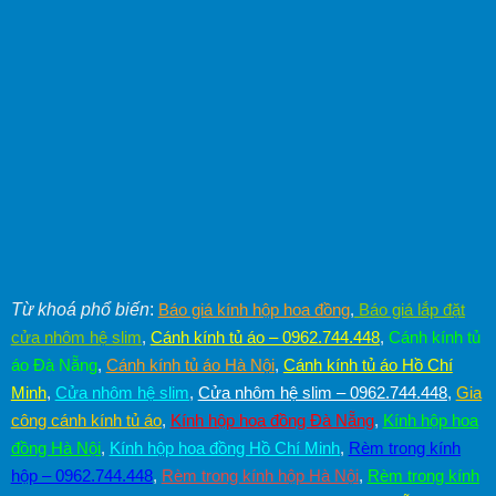
Từ khoá phổ biến
:
Báo giá kính hộp hoa đồng
,
Báo giá lắp đặt
cửa nhôm hệ slim
,
Cánh kính tủ áo – 0962.744.448
,
Cánh kính tủ
áo Đà Nẵng
,
Cánh kính tủ áo Hà Nội
,
Cánh kính tủ áo Hồ Chí
Minh
,
Cửa nhôm hệ slim
,
Cửa nhôm hệ slim – 0962.744.448
,
Gia
công cánh kính tủ áo
,
Kính hộp hoa đồng Đà Nẵng
,
Kính hộp hoa
đồng Hà Nội
,
Kính hộp hoa đồng Hồ Chí Minh
,
Rèm trong kính
hộp – 0962.744.448
,
Rèm trong kính hộp Hà Nội
,
Rèm trong kính