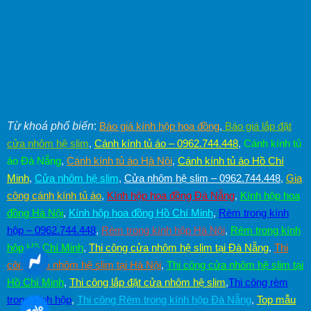
Từ khoá phổ biến
:
Báo giá kính hộp hoa đồng
,
Báo giá lắp đặt
cửa nhôm hệ slim
,
Cánh kính tủ áo – 0962.744.448
,
Cánh kính tủ
áo Đà Nẵng
,
Cánh kính tủ áo Hà Nội
,
Cánh kính tủ áo Hồ Chí
Minh
,
Cửa nhôm hệ slim
,
Cửa nhôm hệ slim – 0962.744.448
,
Gia
công cánh kính tủ áo
,
Kính hộp hoa đồng Đà Nẵng
,
Kính hộp hoa
đồng Hà Nội
,
Kính hộp hoa đồng Hồ Chí Minh
,
Rèm trong kính
hộp – 0962.744.448
,
Rèm trong kính hộp Hà Nội
,
Rèm trong kính
hộp Hồ Chí Minh
,
Thi công cửa nhôm hệ slim tại Đà Nẵng
,
Thi
công cửa nhôm hệ slim tại Hà Nội
,
Thi công cửa nhôm hệ slim tại
Hồ Chí Minh
,
Thi công lắp đặt cửa nhôm hệ slim
,
Thi công rèm
trong kính hộp
,
Thi công Rèm trong kính hộp Đà Nẵng
,
Top mẫu