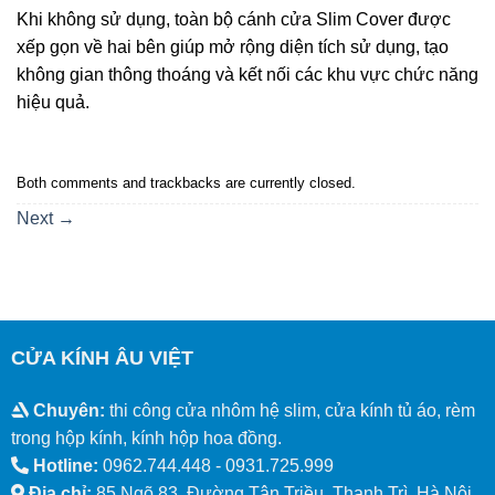
Khi không sử dụng, toàn bộ cánh cửa Slim Cover được
xếp gọn về hai bên giúp mở rộng diện tích sử dụng, tạo
không gian thông thoáng và kết nối các khu vực chức năng
hiệu quả.
Both comments and trackbacks are currently closed.
Next
→
CỬA KÍNH ÂU VIỆT
Chuyên:
thi công cửa nhôm hệ slim, cửa kính tủ áo, rèm
trong hộp kính, kính hộp hoa đồng.
Hotline:
0962.744.448 -
0931.725.999
Địa chỉ:
85 Ngõ 83, Đường Tân Triều, Thanh Trì, Hà Nội