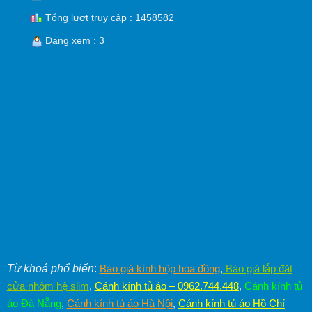
Tổng lượt truy cập : 1458582
Đang xem : 3
Từ khoá phổ biến
:
Báo giá kính hộp hoa đồng
,
Báo giá lắp đặt
cửa nhôm hệ slim
,
Cánh kính tủ áo – 0962.744.448
,
Cánh kính tủ
áo Đà Nẵng
,
Cánh kính tủ áo Hà Nội
,
Cánh kính tủ áo Hồ Chí