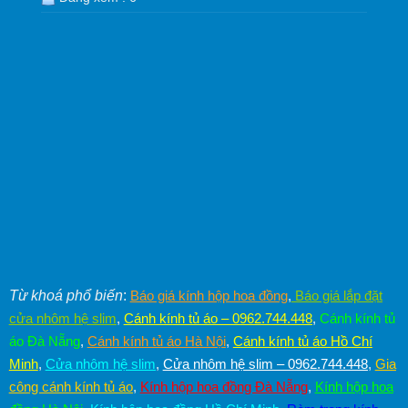
Từ khoá phổ biến
:
Báo giá kính hộp hoa đồng
,
Báo giá lắp đặt
cửa nhôm hệ slim
,
Cánh kính tủ áo – 0962.744.448
,
Cánh kính tủ
áo Đà Nẵng
,
Cánh kính tủ áo Hà Nội
,
Cánh kính tủ áo Hồ Chí
Minh
,
Cửa nhôm hệ slim
,
Cửa nhôm hệ slim – 0962.744.448
,
Gia
công cánh kính tủ áo
,
Kính hộp hoa đồng Đà Nẵng
,
Kính hộp hoa