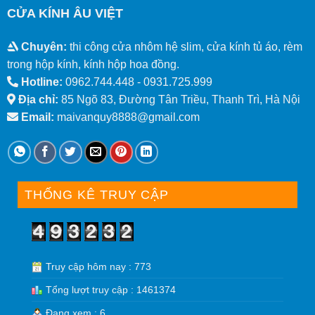
CỬA KÍNH ÂU VIỆT
Chuyên:
thi công cửa nhôm hệ slim, cửa kính tủ áo, rèm
trong hộp kính, kính hộp hoa đồng.
Hotline:
0962.744.448 -
0931.725.999
Địa chỉ:
85 Ngõ 83, Đường Tân Triều, Thanh Trì, Hà Nội
Email:
maivanquy8888@gmail.com
THỐNG KÊ TRUY CẬP
Truy cập hôm nay : 773
Tổng lượt truy cập : 1461374
Đang xem : 6