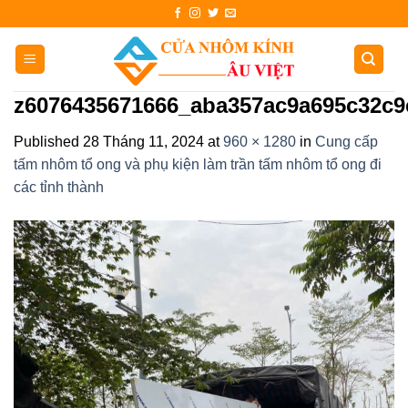
Skip
to
content
z6076435671666_aba357ac9a695c32c9
Published
28 Tháng 11, 2024
at
960 × 1280
in
Cung cấp
tấm nhôm tổ ong và phụ kiện làm trần tấm nhôm tổ ong đi
các tỉnh thành