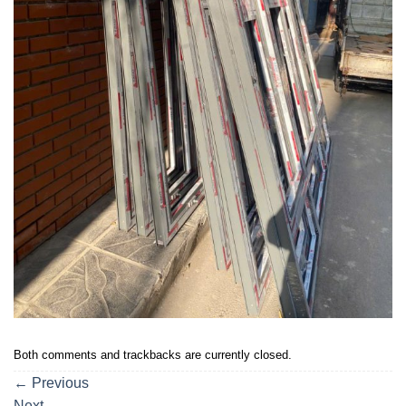
Both comments and trackbacks are currently closed.
←
Previous
Next
→