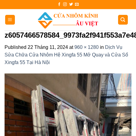
Skip
to
content
z6057466578584_9973fa2f941f553a7e4
Published
22 Tháng 11, 2024
at
960 × 1280
in
Dịch Vụ
Sửa Chữa Cửa Nhôm Hệ Xingfa 55 Mở Quay và Cửa Sổ
Xingfa 55 Tại Hà Nội