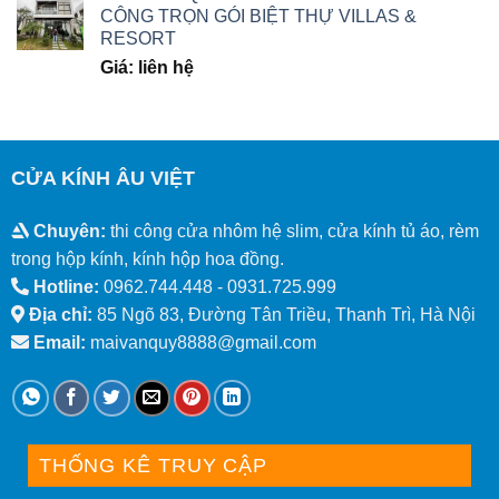
CÔNG TRỌN GÓI BIỆT THỰ VILLAS &
RESORT
Giá: liên hệ
CỬA KÍNH ÂU VIỆT
Chuyên:
thi công cửa nhôm hệ slim, cửa kính tủ áo, rèm
trong hộp kính, kính hộp hoa đồng.
Hotline:
0962.744.448 -
0931.725.999
Địa chỉ:
85 Ngõ 83, Đường Tân Triều, Thanh Trì, Hà Nội
Email:
maivanquy8888@gmail.com
THỐNG KÊ TRUY CẬP