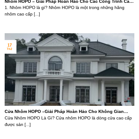
Nhôm HOPO – Giải Pháp Hoàn Hảo Cho Các Công Trình Cao
Cấp
1. Nhôm HOPO là gì? Nhôm HOPO là một trong những hãng
nhôm cao cấp [...]
17
Th2
Cửa Nhôm HOPO –Giải Pháp Hoàn Hảo Cho Không Gian
Hiện Đại
Cửa Nhôm HOPO Là Gì? Cửa nhôm HOPO là dòng cửa cao cấp
được sản [...]