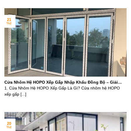
21
Th2
Cửa Nhôm Hệ HOPO Xếp Gấp Nhập Khẩu Đồng Bộ – Giải
Pháp Đẳng Cấp Cho Không Gian Mở
1. Cửa Nhôm Hệ HOPO Xếp Gấp Là Gì? Cửa nhôm hệ HOPO
xếp gấp [...]
20
Th2