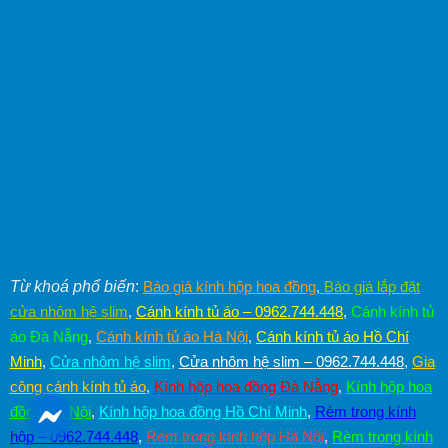
Từ khoá phổ biến
:
Báo giá kính hộp hoa đồng
,
Báo giá lắp đặt
cửa nhôm hệ slim
,
Cánh kính tủ áo – 0962.744.448
,
Cánh kính tủ
áo Đà Nẵng
,
Cánh kính tủ áo Hà Nội
,
Cánh kính tủ áo Hồ Chí
Minh
,
Cửa nhôm hệ slim
,
Cửa nhôm hệ slim – 0962.744.448
,
Gia
công cánh kính tủ áo
,
Kính hộp hoa đồng Đà Nẵng
,
Kính hộp hoa
đồng Hà Nội
,
Kính hộp hoa đồng Hồ Chí Minh
,
Rèm trong kính
hộp – 0962.744.448
,
Rèm trong kính hộp Hà Nội
,
Rèm trong kính