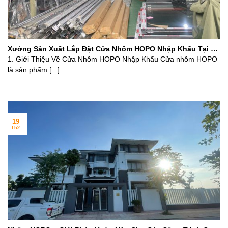
Xưởng Sản Xuất Lắp Đặt Cửa Nhôm HOPO Nhập Khẩu Tại Hà
Nội – Chất Lượng Cao
1. Giới Thiệu Về Cửa Nhôm HOPO Nhập Khẩu Cửa nhôm HOPO
là sản phẩm [...]
19
Th2