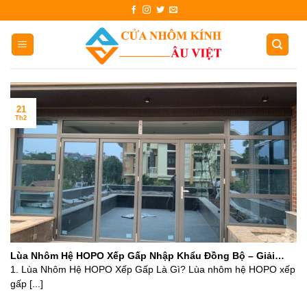
Skip
to
content
21
Th2
Lùa Nhôm Hệ HOPO Xếp Gấp Nhập Khẩu Đồng Bộ – Giải
Pháp Đẳng Cấp Cho Không Gian Mở
1. Lùa Nhôm Hệ HOPO Xếp Gấp Là Gì? Lùa nhôm hệ HOPO xếp
gấp [...]