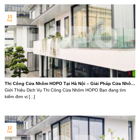
13
Th2
Thi Công Cửa Nhôm HOPO Tại Hà Nội – Giải Pháp Cửa Nhôm
Cao Cấp
Giới Thiệu Dịch Vụ Thi Công Cửa Nhôm HOPO Bạn đang tìm
kiếm đơn vị [...]
12
Th2