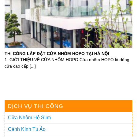
THI CÔNG LẮP ĐẶT CỬA NHÔM HOPO TẠI HÀ NỘI
1. GIỚI THIỆU VỀ CỬA NHÔM HOPO Cửa nhôm HOPO là dòng
cửa cao cấp [...]
DỊCH VỤ THI CÔNG
Cửa Nhôm Hệ Slim
Cánh Kính Tủ Áo