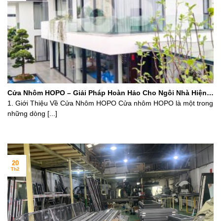
Cửa Nhôm HOPO – Giải Pháp Hoàn Hảo Cho Ngôi Nhà Hiện
Đại
1. Giới Thiệu Về Cửa Nhôm HOPO Cửa nhôm HOPO là một trong
những dòng [...]
20
Th2