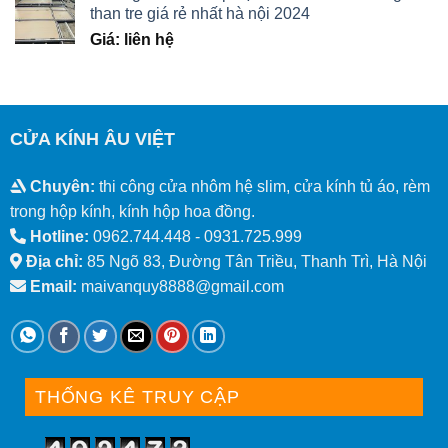
than tre giá rẻ nhất hà nội 2024
Giá: liên hệ
CỬA KÍNH ÂU VIỆT
Chuyên:
thi công cửa nhôm hệ slim, cửa kính tủ áo, rèm
trong hộp kính, kính hộp hoa đồng.
Hotline:
0962.744.448 -
0931.725.999
Địa chỉ:
85 Ngõ 83, Đường Tân Triều, Thanh Trì, Hà Nội
Email:
maivanquy8888@gmail.com
THỐNG KÊ TRUY CẬP