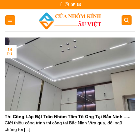
Skip
to
content
14
Th6
Thi Công Lắp Đặt Trần Nhôm Tấm Tổ Ong Tại Bắc Ninh –
Bền Đẹp, Hiện Đại, Giá Hợp Lý
Giới thiệu công trình thi công tại Bắc Ninh Vừa qua, đội ngũ
chúng tôi [...]