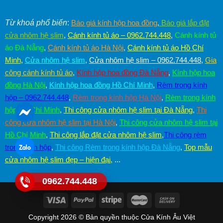
Từ khoá phổ biến
:
Báo giá kính hộp hoa đồng
,
Báo giá lắp đặt
cửa nhôm hệ slim
,
Cánh kính tủ áo – 0962.744.448
,
Cánh kính tủ
áo Đà Nẵng
,
Cánh kính tủ áo Hà Nội
,
Cánh kính tủ áo Hồ Chí
Minh
,
Cửa nhôm hệ slim
,
Cửa nhôm hệ slim – 0962.744.448
,
Gia
công cánh kính tủ áo
,
Kính hộp hoa đồng Đà Nẵng
,
Kính hộp hoa
đồng Hà Nội
,
Kính hộp hoa đồng Hồ Chí Minh
,
Rèm trong kính
hộp – 0962.744.448
,
Rèm trong kính hộp Hà Nội
,
Rèm trong kính
hộp Hồ Chí Minh
,
Thi công cửa nhôm hệ slim tại Đà Nẵng
,
Thi
công cửa nhôm hệ slim tại Hà Nội
,
Thi công cửa nhôm hệ slim tại
Hồ Chí Minh
,
Thi công lắp đặt cửa nhôm hệ slim
,
Thi công rèm
trong kính hộp
,
Thi công Rèm trong kính hộp Đà Nẵng
,
Top mẫu
cửa nhôm hệ slim đẹp – hiện đại
,
...
0962.744.448
Copyright 2026 © Bản quyền thuộc Cửa Kính Âu Việt