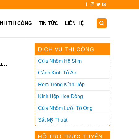
25.999
ẢNH THI CÔNG
TIN TỨC
LIÊN HỆ
DỊCH VỤ THI CÔNG
Cửa Nhôm Hệ Slim
ung
Cánh Kính Tủ Áo
Rèm Trong Kính Hộp
Kính Hộp Hoa Đồng
Cửa Nhôm Lưới Tổ Ong
Sắt Mỹ Thuật
HỖ TRỢ TRỰC TUYẾN