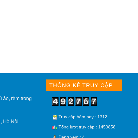
THỐNG KÊ TRUY CẬP
ủ áo, rèm trong
Truy cập hôm nay : 1312
, Hà Nội
Tổng lượt truy cập : 1459858
Đang xem : 4