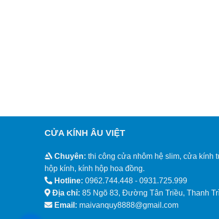
CỬA KÍNH ÂU VIỆT
Chuyên:
thi công cửa nhôm hệ slim, cửa kính t
hộp kính, kính hộp hoa đồng.
Hotline:
0962.744.448 -
0931.725.999
Địa chỉ:
85 Ngõ 83, Đường Tân Triều, Thanh Trì
Email:
maivanquy8888@gmail.com