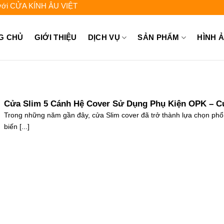
A KÍNH ÂU VIỆT - Liên hệ để được tư vấn: 0962.744.448 - 0931.7
G CHỦ
GIỚI THIỆU
DỊCH VỤ
SẢN PHẨM
HÌNH 
Cửa Slim 5 Cánh Hệ Cover Sử Dụng Phụ Kiện OPK – C
Cấp Phụ Kiện OPK Giá Rẻ Hà Nội
Trong những năm gần đây, cửa Slim cover đã trở thành lựa chọn phổ
biến [...]