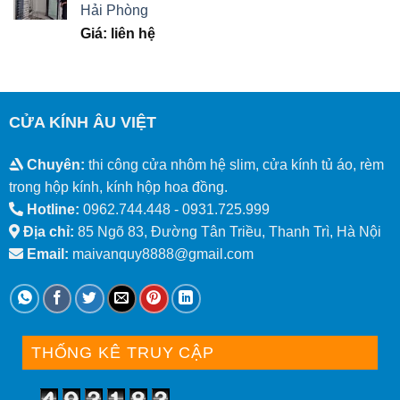
Hải Phòng
Giá: liên hệ
CỬA KÍNH ÂU VIỆT
Chuyên:
thi công cửa nhôm hệ slim, cửa kính tủ áo, rèm
trong hộp kính, kính hộp hoa đồng.
Hotline:
0962.744.448 -
0931.725.999
Địa chỉ:
85 Ngõ 83, Đường Tân Triều, Thanh Trì, Hà Nội
Email:
maivanquy8888@gmail.com
THỐNG KÊ TRUY CẬP