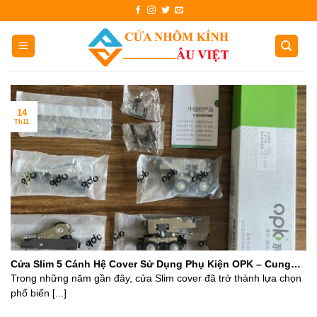
Skip
to
content
14
Th11
Cửa Slim 5 Cánh Hệ Cover Sử Dụng Phụ Kiện OPK – Cung
Cấp Phụ Kiện OPK Giá Rẻ Hà Nội
Trong những năm gần đây, cửa Slim cover đã trở thành lựa chọn
phổ biến [...]