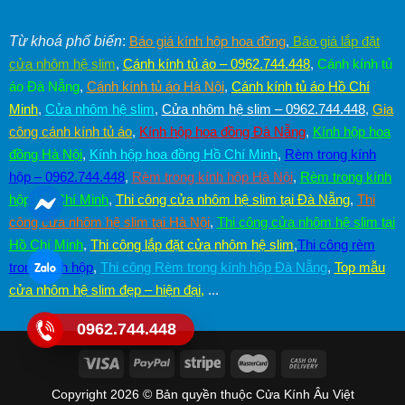
Từ khoá phổ biến
:
Báo giá kính hộp hoa đồng
,
Báo giá lắp đặt
cửa nhôm hệ slim
,
Cánh kính tủ áo – 0962.744.448
,
Cánh kính tủ
áo Đà Nẵng
,
Cánh kính tủ áo Hà Nội
,
Cánh kính tủ áo Hồ Chí
Minh
,
Cửa nhôm hệ slim
,
Cửa nhôm hệ slim – 0962.744.448
,
Gia
công cánh kính tủ áo
,
Kính hộp hoa đồng Đà Nẵng
,
Kính hộp hoa
đồng Hà Nội
,
Kính hộp hoa đồng Hồ Chí Minh
,
Rèm trong kính
hộp – 0962.744.448
,
Rèm trong kính hộp Hà Nội
,
Rèm trong kính
hộp Hồ Chí Minh
,
Thi công cửa nhôm hệ slim tại Đà Nẵng
,
Thi
công cửa nhôm hệ slim tại Hà Nội
,
Thi công cửa nhôm hệ slim tại
Hồ Chí Minh
,
Thi công lắp đặt cửa nhôm hệ slim
,
Thi công rèm
trong kính hộp
,
Thi công Rèm trong kính hộp Đà Nẵng
,
Top mẫu
cửa nhôm hệ slim đẹp – hiện đại
,
...
0962.744.448
Copyright 2026 © Bản quyền thuộc Cửa Kính Âu Việt