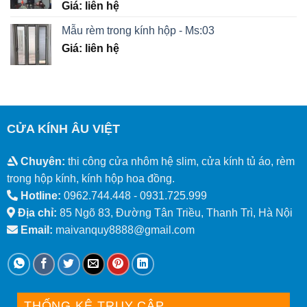
Giá: liên hệ
Mẫu rèm trong kính hộp - Ms:03
Giá: liên hệ
CỬA KÍNH ÂU VIỆT
Chuyên:
thi công cửa nhôm hệ slim, cửa kính tủ áo, rèm
trong hộp kính, kính hộp hoa đồng.
Hotline:
0962.744.448 -
0931.725.999
Địa chỉ:
85 Ngõ 83, Đường Tân Triều, Thanh Trì, Hà Nội
Email:
maivanquy8888@gmail.com
THỐNG KÊ TRUY CẬP