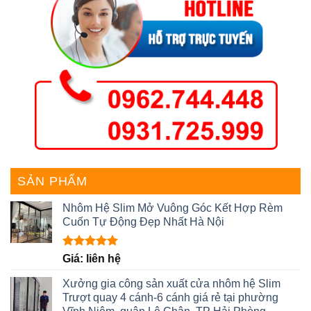
SẢN PHẨM
Nhôm Hệ Slim Mở Vuông Góc Kết Hợp Rèm
Cuốn Tự Động Đẹp Nhất Hà Nội
Được xếp
Giá: liên hệ
hạng
5.00
5 sao
Xưởng gia công sản xuất cửa nhôm hệ Slim
Trượt quay 4 cánh-6 cánh giá rẻ tại phường