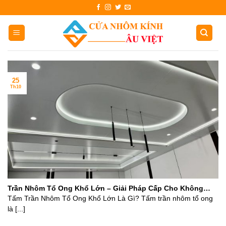
Skip
to
content
25
Th10
Trần Nhôm Tổ Ong Khổ Lớn – Giải Pháp Cấp Cho Không
Gian Sống Hiện Đại
Tấm Trần Nhôm Tổ Ong Khổ Lớn Là Gì? Tấm trần nhôm tổ ong
là [...]