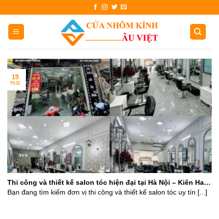
Skip
to
content
19
Th11
Thi công và thiết kế salon tóc hiện đại tại Hà Nội – Kiên Hair
Design
Bạn đang tìm kiếm đơn vị thi công và thiết kế salon tóc uy tín [...]