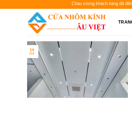
Skip
Chào mừng khách hàng đã đến với C
to
content
TRAN
14
Th9