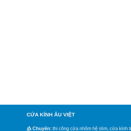
CỬA KÍNH ÂU VIỆT
Chuyên:
thi công cửa nhôm hệ slim, cửa kính t