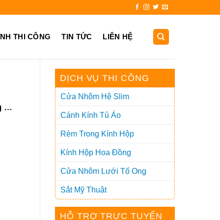
725.999
ẢNH THI CÔNG
TIN TỨC
LIÊN HỆ
DỊCH VỤ THI CÔNG
Cửa Nhôm Hệ Slim
g và
Cánh Kính Tủ Áo
Rèm Trong Kính Hộp
Kính Hộp Hoa Đồng
Cửa Nhôm Lưới Tổ Ong
Sắt Mỹ Thuật
HỖ TRỢ TRỰC TUYẾN