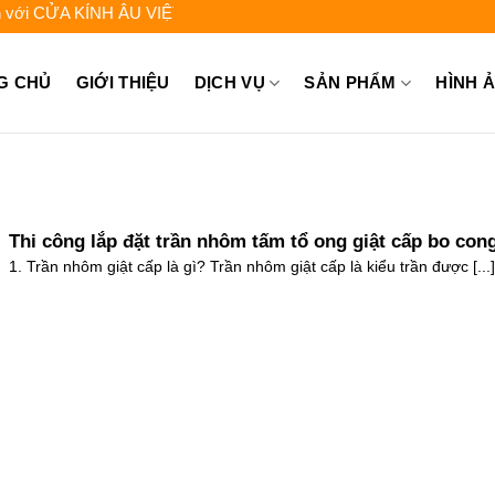
ỬA KÍNH ÂU VIỆT - Liên hệ để được tư vấn: 0962.744.448 - 0931.
G CHỦ
GIỚI THIỆU
DỊCH VỤ
SẢN PHẨM
HÌNH 
Thi công lắp đặt trần nhôm tấm tổ ong giật cấp bo con
vuông góc 2025
1. Trần nhôm giật cấp là gì? Trần nhôm giật cấp là kiểu trần được [...]