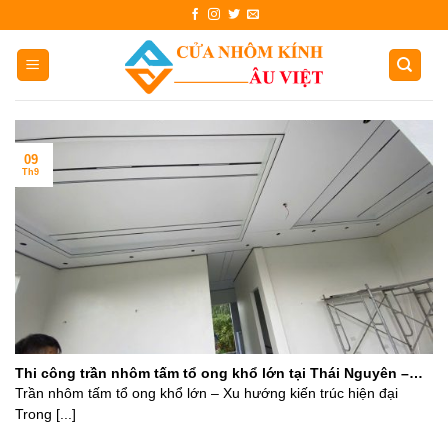
Skip
to
content
09
Th9
Thi công trần nhôm tấm tổ ong khổ lớn tại Thái Nguyên –
Giải pháp đẳng cấp từ Âu Việt
Trần nhôm tấm tổ ong khổ lớn – Xu hướng kiến trúc hiện đại
Trong [...]