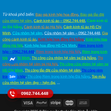
Từ khoá phổ biến
:
Báo giá kính hộp hoa đồng
,
Báo giá lắp đặt
cửa nhôm hệ slim
,
Cánh kính tủ áo – 0962.744.448
,
Cánh kính tủ
áo Đà Nẵng
,
Cánh kính tủ áo Hà Nội
,
Cánh kính tủ áo Hồ Chí
Minh
,
Cửa nhôm hệ slim
,
Cửa nhôm hệ slim – 0962.744.448
,
Gia
công cánh kính tủ áo
,
Kính hộp hoa đồng Đà Nẵng
,
Kính hộp hoa
đồng Hà Nội
,
Kính hộp hoa đồng Hồ Chí Minh
,
Rèm trong kính
hộp – 0962.744.448
,
Rèm trong kính hộp Hà Nội
,
Rèm trong kính
hộp Hồ Chí Minh
,
Thi công cửa nhôm hệ slim tại Đà Nẵng
,
Thi
công cửa nhôm hệ slim tại Hà Nội
,
Thi công cửa nhôm hệ slim tại
Hồ Chí Minh
,
Thi công lắp đặt cửa nhôm hệ slim
,
Thi công rèm
trong kính hộp
,
Thi công Rèm trong kính hộp Đà Nẵng
,
Top mẫu
cửa nhôm hệ slim đẹp – hiện đại
,
...
0962.744.448