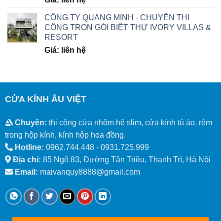
CÔNG TY QUANG MINH - CHUYÊN THI
CÔNG TRỌN GÓI BIỆT THỰ IVORY VILLAS &
RESORT
Giá: liên hệ
CỬA KÍNH ÂU VIỆT
Chuyên:
thi công cửa nhôm hệ slim, cửa kính tủ áo, rèm
trong hộp kính, kính hộp hoa đồng.
Hotline:
0962.744.448 -
0931.725.999
Địa chỉ:
85 Ngõ 83, Đường Tân Triều, Thanh Trì, Hà Nội
Email:
maivanquy8888@gmail.com