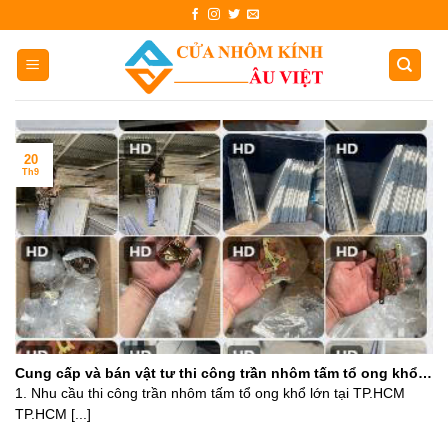
Skip
to
content
20
Th9
Cung cấp và bán vật tư thi công trần nhôm tấm tổ ong khổ
lớn giá rẻ Hồ Chí Minh
1. Nhu cầu thi công trần nhôm tấm tổ ong khổ lớn tại TP.HCM
TP.HCM [...]