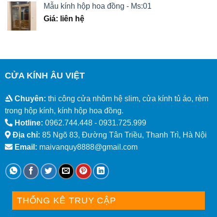
Mẫu kính hộp hoa đồng - Ms:01
Giá: liên hệ
CỬA KÍNH ÂU VIỆT
Chuyên:
thi công cửa nhôm hệ slim, cửa kính tủ áo, rèm
trong hộp kính, kính hộp hoa đồng.
Hotline:
0962.744.448 -
0931.725.999
Địa chỉ:
85 Ngõ 83, Đường Tân Triều, Thanh Trì, Hà Nội
Email:
maivanquy8888@gmail.com
THỐNG KÊ TRUY CẬP