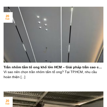
20
Th9
Trần nhôm tấm tổ ong khổ lớn HCM – Giải pháp trần cao cấp
cho công trình hiện đại
Vì sao nên chọn trần nhôm tấm tổ ong? Tại TP.HCM, nhu cầu
hoàn thiện [...]
20
Th9