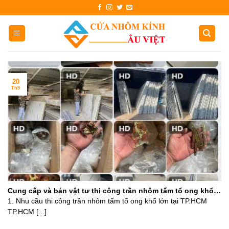
Skip
to
content
20
Th9
Cung cấp và bán vật tư thi công trần nhôm tấm tổ ong khổ
lớn giá rẻ Hồ Chí Minh
1. Nhu cầu thi công trần nhôm tấm tổ ong khổ lớn tại TP.HCM
TP.HCM [...]