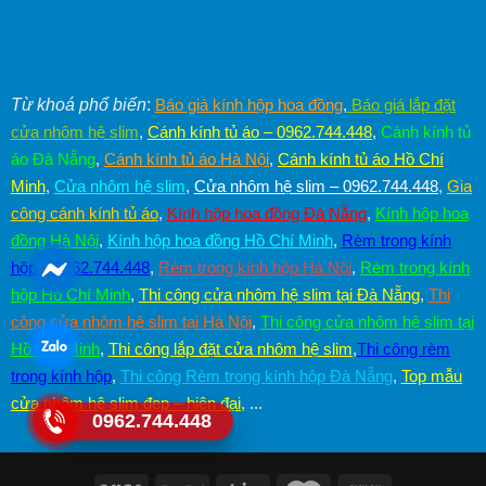
Từ khoá phổ biến
:
Báo giá kính hộp hoa đồng
,
Báo giá lắp đặt
cửa nhôm hệ slim
,
Cánh kính tủ áo – 0962.744.448
,
Cánh kính tủ
áo Đà Nẵng
,
Cánh kính tủ áo Hà Nội
,
Cánh kính tủ áo Hồ Chí
Minh
,
Cửa nhôm hệ slim
,
Cửa nhôm hệ slim – 0962.744.448
,
Gia
công cánh kính tủ áo
,
Kính hộp hoa đồng Đà Nẵng
,
Kính hộp hoa
đồng Hà Nội
,
Kính hộp hoa đồng Hồ Chí Minh
,
Rèm trong kính
hộp – 0962.744.448
,
Rèm trong kính hộp Hà Nội
,
Rèm trong kính
hộp Hồ Chí Minh
,
Thi công cửa nhôm hệ slim tại Đà Nẵng
,
Thi
công cửa nhôm hệ slim tại Hà Nội
,
Thi công cửa nhôm hệ slim tại
Hồ Chí Minh
,
Thi công lắp đặt cửa nhôm hệ slim
,
Thi công rèm
trong kính hộp
,
Thi công Rèm trong kính hộp Đà Nẵng
,
Top mẫu
cửa nhôm hệ slim đẹp – hiện đại
,
...
0962.744.448