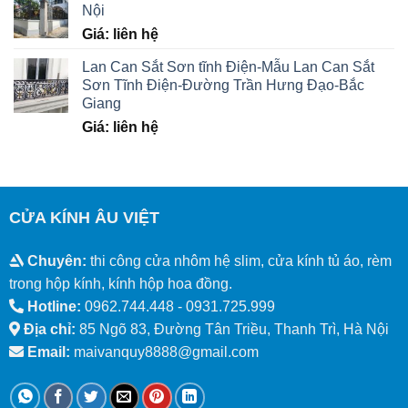
Nội
Giá: liên hệ
Lan Can Sắt Sơn tĩnh Điện-Mẫu Lan Can Sắt
Sơn Tĩnh Điện-Đường Trần Hưng Đạo-Bắc
Giang
Giá: liên hệ
CỬA KÍNH ÂU VIỆT
Chuyên:
thi công cửa nhôm hệ slim, cửa kính tủ áo, rèm
trong hộp kính, kính hộp hoa đồng.
Hotline:
0962.744.448 -
0931.725.999
Địa chỉ:
85 Ngõ 83, Đường Tân Triều, Thanh Trì, Hà Nội
Email:
maivanquy8888@gmail.com