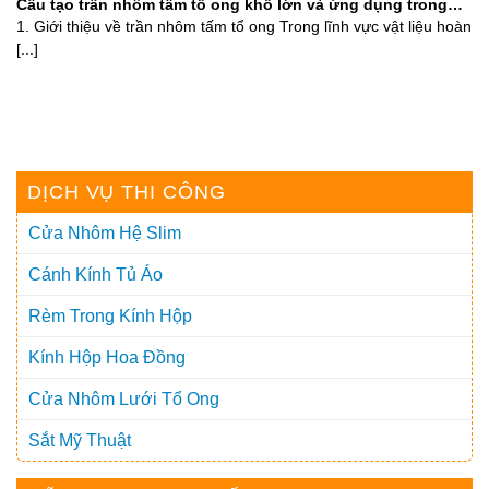
Cấu tạo trần nhôm tấm tổ ong khổ lớn và ứng dụng trong
công trình 2025
1. Giới thiệu về trần nhôm tấm tổ ong Trong lĩnh vực vật liệu hoàn
[...]
DỊCH VỤ THI CÔNG
Cửa Nhôm Hệ Slim
Cánh Kính Tủ Áo
Rèm Trong Kính Hộp
Kính Hộp Hoa Đồng
Cửa Nhôm Lưới Tổ Ong
Sắt Mỹ Thuật