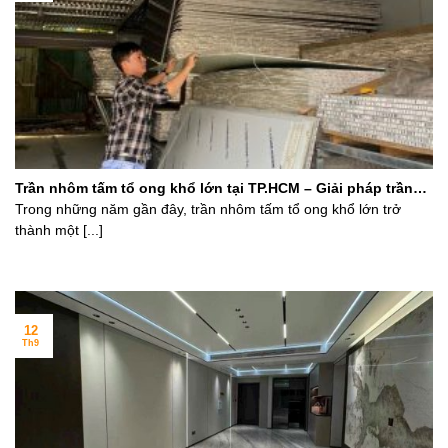
Trần nhôm tấm tổ ong khổ lớn tại TP.HCM – Giải pháp trần
hiện đại cho kiến trúc sư và chủ nhà
Trong những năm gần đây, trần nhôm tấm tổ ong khổ lớn trở
thành một [...]
12
Th9