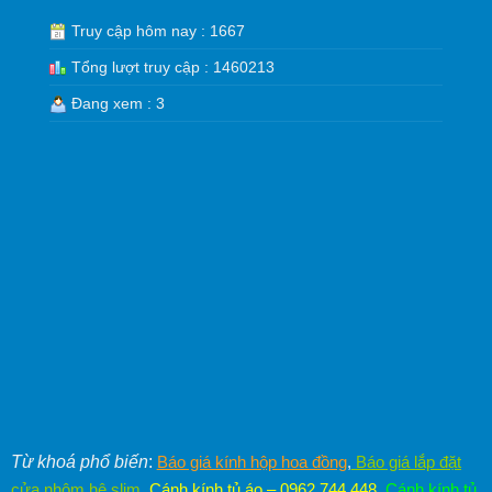
Truy cập hôm nay : 1667
Tổng lượt truy cập : 1460213
Đang xem : 3
Từ khoá phổ biến
:
Báo giá kính hộp hoa đồng
,
Báo giá lắp đặt
cửa nhôm hệ slim
,
Cánh kính tủ áo – 0962.744.448
,
Cánh kính tủ