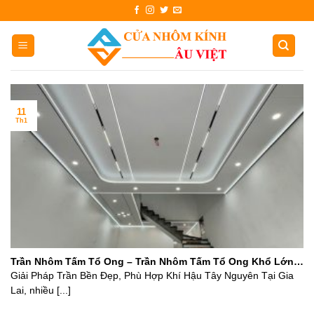
Skip
to
content
11
Th1
Trần Nhôm Tấm Tổ Ong – Trần Nhôm Tấm Tổ Ong Khổ Lớn
Tại Gia Lai
Giải Pháp Trần Bền Đẹp, Phù Hợp Khí Hậu Tây Nguyên Tại Gia
Lai, nhiều [...]