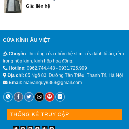
Giá: liên hệ
CỬA KÍNH ÂU VIỆT
Chuyên:
thi công cửa nhôm hệ slim, cửa kính tủ áo, rèm
trong hộp kính, kính hộp hoa đồng.
Hotline:
0962.744.448 -
0931.725.999
Địa chỉ:
85 Ngõ 83, Đường Tân Triều, Thanh Trì, Hà Nội
Email:
maivanquy8888@gmail.com
THỐNG KÊ TRUY CẬP