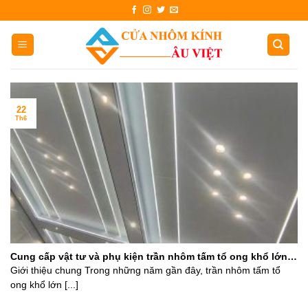
Skip
to
content
22
Th6
Cung cấp vật tư và phụ kiện trần nhôm tấm tổ ong khổ lớn
tại Nghệ An
Giới thiệu chung Trong những năm gần đây, trần nhôm tấm tổ
ong khổ lớn [...]