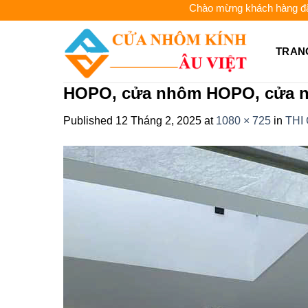
Skip
Chào mừng khách hàng đã đến 
to
content
TRAN
HOPO, cửa nhôm HOPO, cửa 
Published
12 Tháng 2, 2025
at
1080 × 725
in
THI