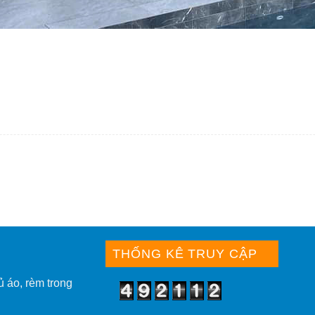
THỐNG KÊ TRUY CẬP
ủ áo, rèm trong