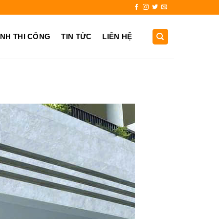
931.725.999
ẢNH THI CÔNG
TIN TỨC
LIÊN HỆ