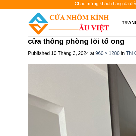
Skip
Chào mừng khách hàng đã đến với CỬA 
to
content
TRAN
cửa thông phòng lõi tổ ong
Published
10 Tháng 3, 2024
at
960 × 1280
in
Thi 