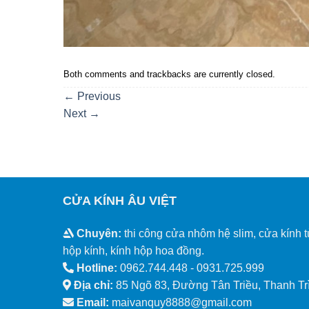
Both comments and trackbacks are currently closed.
←
Previous
Next
→
CỬA KÍNH ÂU VIỆT
Chuyên:
thi công cửa nhôm hệ slim, cửa kính t
hộp kính, kính hộp hoa đồng.
Hotline:
0962.744.448 -
0931.725.999
Địa chỉ:
85 Ngõ 83, Đường Tân Triều, Thanh Trì
Email:
maivanquy8888@gmail.com