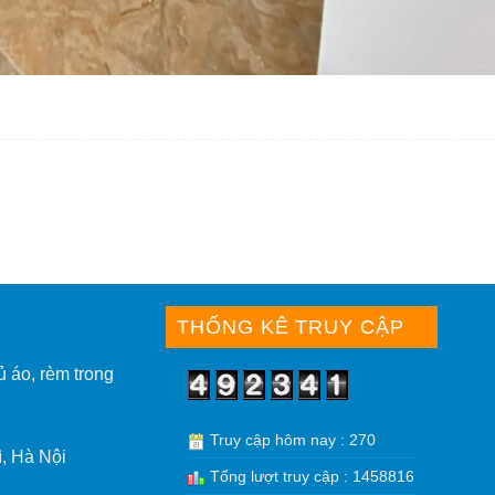
THỐNG KÊ TRUY CẬP
ủ áo, rèm trong
Truy cập hôm nay : 270
, Hà Nội
Tổng lượt truy cập : 1458816