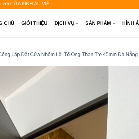
KÍNH ÂU VIỆT - Liên hệ để được tư vấn: 0962.744.448 - 0931.725
G CHỦ
GIỚI THIỆU
DỊCH VỤ
SẢN PHẨM
HÌNH 
Công Lắp Đặt Cửa Nhôm Lõi Tổ Ong-Than Tre 45mm Đà Nẵng