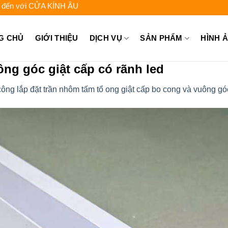
i CỬA KÍNH ÂU VIỆT - Liên hệ để được tư vấn: 0962.744.448 - 09
G CHỦ
GIỚI THIỆU
DỊCH VỤ
SẢN PHẨM
HÌNH 
ng góc giật cấp có rãnh led
công lắp đặt trần nhôm tấm tổ ong giật cấp bo cong và vuông g