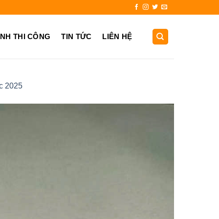
31.725.999
ẢNH THI CÔNG
TIN TỨC
LIÊN HỆ
óc 2025