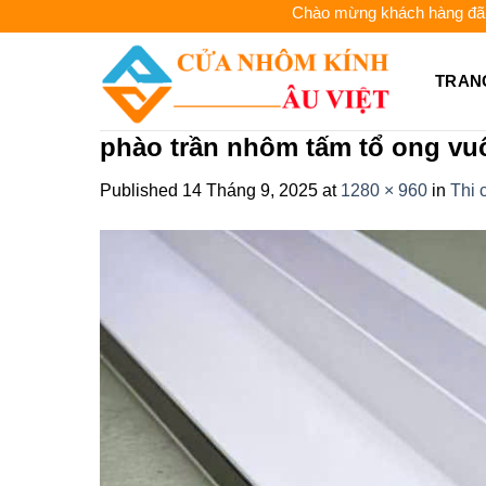
Skip
Chào mừng khách hàng đã đến vớ
to
content
TRAN
phào trần nhôm tấm tổ ong vuô
Published
14 Tháng 9, 2025
at
1280 × 960
in
Thi 