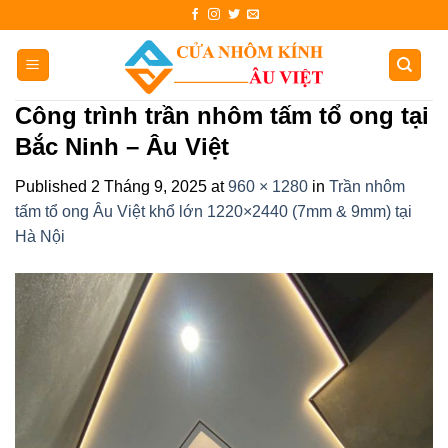
Skip
to
content
Công trình trần nhôm tấm tổ ong tại
Bắc Ninh – Âu Việt
Published
2 Tháng 9, 2025
at
960 × 1280
in
Trần nhôm
tấm tổ ong Âu Việt khổ lớn 1220×2440 (7mm & 9mm) tại
Hà Nội