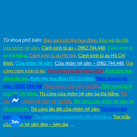
Từ khoá phổ biến
:
Báo giá kính hộp hoa đồng
,
Báo giá lắp đặt
cửa nhôm hệ slim
,
Cánh kính tủ áo – 0962.744.448
,
Cánh kính tủ
áo Đà Nẵng
,
Cánh kính tủ áo Hà Nội
,
Cánh kính tủ áo Hồ Chí
Minh
,
Cửa nhôm hệ slim
,
Cửa nhôm hệ slim – 0962.744.448
,
Gia
công cánh kính tủ áo
,
Kính hộp hoa đồng Đà Nẵng
,
Kính hộp hoa
đồng Hà Nội
,
Kính hộp hoa đồng Hồ Chí Minh
,
Rèm trong kính
hộp – 0962.744.448
,
Rèm trong kính hộp Hà Nội
,
Rèm trong kính
hộp Hồ Chí Minh
,
Thi công cửa nhôm hệ slim tại Đà Nẵng
,
Thi
công cửa nhôm hệ slim tại Hà Nội
,
Thi công cửa nhôm hệ slim tại
Hồ Chí Minh
,
Thi công lắp đặt cửa nhôm hệ slim
,
Thi công rèm
trong kính hộp
,
Thi công Rèm trong kính hộp Đà Nẵng
,
Top mẫu
cửa nhôm hệ slim đẹp – hiện đại
,
...