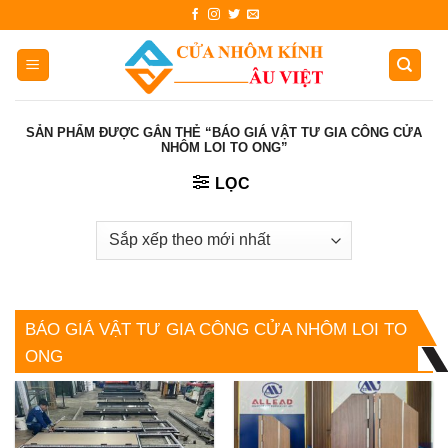
Skip
to
content
SẢN PHẨM ĐƯỢC GẮN THẺ “BÁO GIÁ VẬT TƯ GIA CÔNG CỬA
NHÔM LOI TO ONG”
LỌC
BÁO GIÁ VẬT TƯ GIA CÔNG CỬA NHÔM LOI TO
ONG