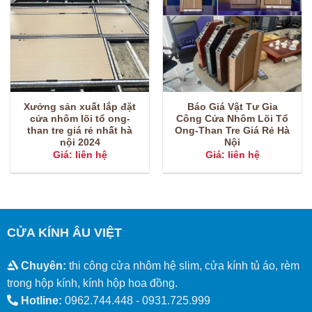
Xưởng sản xuất lắp đặt
Báo Giá Vật Tư Gia
cửa nhôm lõi tổ ong-
Công Cửa Nhôm Lõi Tổ
than tre giá rẻ nhất hà
Ong-Than Tre Giá Rẻ Hà
nội 2024
Nội
Giá: liên hệ
Giá: liên hệ
CỬA KÍNH ÂU VIỆT
Chuyên:
thi công cửa nhôm hệ slim, cửa kính tủ áo, rèm
trong hộp kính, kính hộp hoa đồng.
Hotline:
0962.744.448 -
0931.725.999