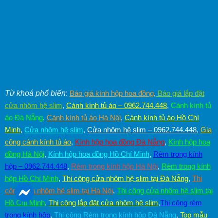
Từ khoá phổ biến
:
Báo giá kính hộp hoa đồng
,
Báo giá lắp đặt
cửa nhôm hệ slim
,
Cánh kính tủ áo – 0962.744.448
,
Cánh kính tủ
áo Đà Nẵng
,
Cánh kính tủ áo Hà Nội
,
Cánh kính tủ áo Hồ Chí
Minh
,
Cửa nhôm hệ slim
,
Cửa nhôm hệ slim – 0962.744.448
,
Gia
công cánh kính tủ áo
,
Kính hộp hoa đồng Đà Nẵng
,
Kính hộp hoa
đồng Hà Nội
,
Kính hộp hoa đồng Hồ Chí Minh
,
Rèm trong kính
hộp – 0962.744.448
,
Rèm trong kính hộp Hà Nội
,
Rèm trong kính
hộp Hồ Chí Minh
,
Thi công cửa nhôm hệ slim tại Đà Nẵng
,
Thi
công cửa nhôm hệ slim tại Hà Nội
,
Thi công cửa nhôm hệ slim tại
Hồ Chí Minh
,
Thi công lắp đặt cửa nhôm hệ slim
,
Thi công rèm
trong kính hộp
,
Thi công Rèm trong kính hộp Đà Nẵng
,
Top mẫu