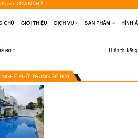
với CỬA KÍNH ÂU VIỆT - Liên hệ để được tư vấn: 0962.744.448 - 0
G CHỦ
GIỚI THIỆU
DỊCH VỤ
SẢN PHẨM
HÌNH 
Hiển thị kết 
Ể BƠI”
 NGHỆ KHỬ TRÙNG BỂ BƠI