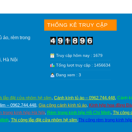
THỐNG KÊ TRUY CẬP
ủ áo, rèm trong
Truy cập hôm nay : 1679
, Hà Nội
Tổng lượt truy cập : 1456634
Đang xem : 3
á lắp đặt cửa nhôm hệ slim
,
Cánh kính tủ áo – 0962.744.448
,
Cánh kí
im – 0962.744.448
,
Gia công cánh kính tủ áo
,
Kính hộp hoa đồng Đ
 trong kính hộp Hà Nội
,
Rèm trong kính hộp Hồ Chí Minh
,
Thi công 
 Minh
,
Thi công lắp đặt cửa nhôm hệ slim
,
Thi công rèm trong kính hộ