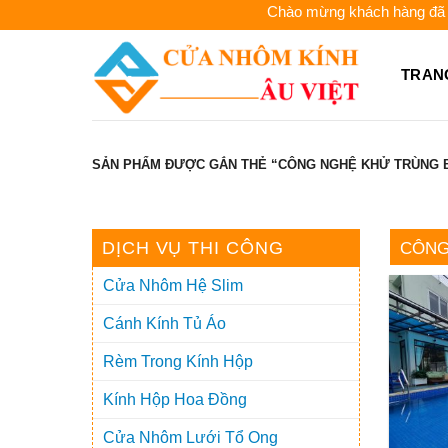
Skip
Chào mừng khách hàng đã đến 
to
content
TRAN
SẢN PHẨM ĐƯỢC GẮN THẺ “CÔNG NGHỆ KHỬ TRÙNG B
DỊCH VỤ THI CÔNG
CÔNG
Cửa Nhôm Hệ Slim
Cánh Kính Tủ Áo
Rèm Trong Kính Hộp
Kính Hộp Hoa Đồng
Cửa Nhôm Lưới Tổ Ong