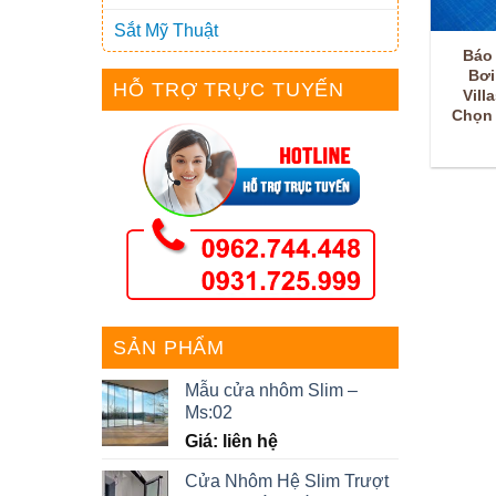
Sắt Mỹ Thuật
Báo
Bơi
HỖ TRỢ TRỰC TUYẾN
Vill
Chọn 
SẢN PHẨM
Mẫu cửa nhôm Slim –
Ms:02
Giá: liên hệ
Cửa Nhôm Hệ Slim Trượt