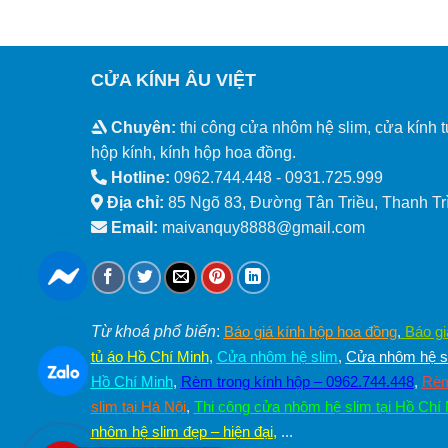
CỬA KÍNH ÂU VIỆT
Chuyên:
thi công cửa nhôm hệ slim, cửa kính t
hộp kính, kính hộp hoa đồng.
Hotline:
0962.744.448 -
0931.725.999
Địa chỉ:
85 Ngõ 83, Đường Tân Triều, Thanh Trì
Email:
maivanquy8888@gmail.com
Từ khoá phổ biến
:
Báo giá kính hộp hoa đồng
,
Báo gi
tủ áo Hồ Chí Minh
,
Cửa nhôm hệ slim
,
Cửa nhôm hệ sl
Hồ Chí Minh
,
Rèm trong kính hộp – 0962.744.448
,
Rèm
slim tại Hà Nội
,
Thi công cửa nhôm hệ slim tại Hồ Chí
nhôm hệ slim đẹp – hiện đại
,
...