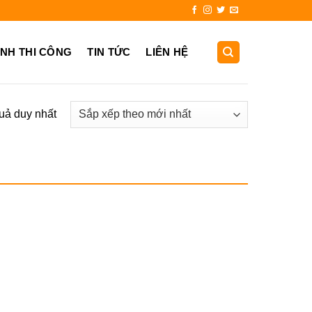
931.725.999
ẢNH THI CÔNG
TIN TỨC
LIÊN HỆ
quả duy nhất