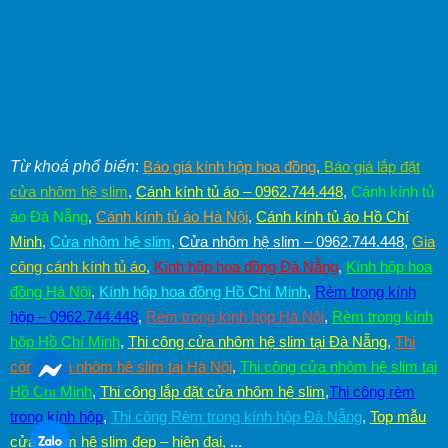
Từ khoá phổ biến
:
Báo giá kính hộp hoa đồng
,
Báo giá lắp đặt
cửa nhôm hệ slim
,
Cánh kính tủ áo – 0962.744.448
,
Cánh kính tủ
áo Đà Nẵng
,
Cánh kính tủ áo Hà Nội
,
Cánh kính tủ áo Hồ Chí
Minh
,
Cửa nhôm hệ slim
,
Cửa nhôm hệ slim – 0962.744.448
,
Gia
công cánh kính tủ áo
,
Kính hộp hoa đồng Đà Nẵng
,
Kính hộp hoa
đồng Hà Nội
,
Kính hộp hoa đồng Hồ Chí Minh
,
Rèm trong kính
hộp – 0962.744.448
,
Rèm trong kính hộp Hà Nội
,
Rèm trong kính
hộp Hồ Chí Minh
,
Thi công cửa nhôm hệ slim tại Đà Nẵng
,
Thi
công cửa nhôm hệ slim tại Hà Nội
,
Thi công cửa nhôm hệ slim tại
Hồ Chí Minh
,
Thi công lắp đặt cửa nhôm hệ slim
,
Thi công rèm
trong kính hộp
,
Thi công Rèm trong kính hộp Đà Nẵng
,
Top mẫu
cửa nhôm hệ slim đẹp – hiện đại
,
...