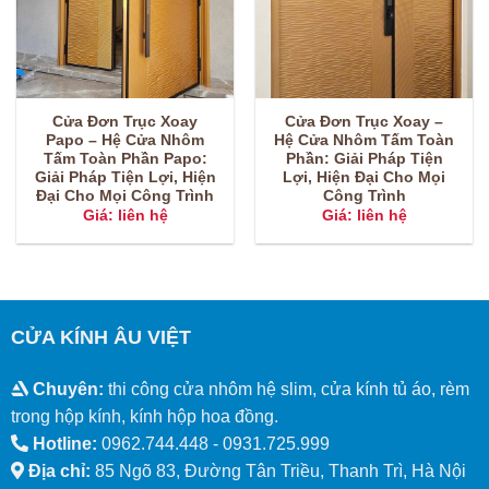
Cửa Đơn Trục Xoay
Cửa Đơn Trục Xoay –
Papo – Hệ Cửa Nhôm
Hệ Cửa Nhôm Tấm Toàn
Tấm Toàn Phần Papo:
Phần: Giải Pháp Tiện
Giải Pháp Tiện Lợi, Hiện
Lợi, Hiện Đại Cho Mọi
Đại Cho Mọi Công Trình
Công Trình
Giá: liên hệ
Giá: liên hệ
CỬA KÍNH ÂU VIỆT
Chuyên:
thi công cửa nhôm hệ slim, cửa kính tủ áo, rèm
trong hộp kính, kính hộp hoa đồng.
Hotline:
0962.744.448 -
0931.725.999
Địa chỉ:
85 Ngõ 83, Đường Tân Triều, Thanh Trì, Hà Nội