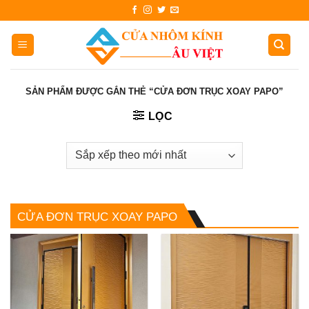
Skip
to
content
SẢN PHẨM ĐƯỢC GẮN THẺ “CỬA ĐƠN TRỤC XOAY PAPO”
LỌC
CỬA ĐƠN TRỤC XOAY PAPO