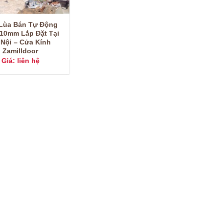
Lùa Bán Tự Động
 10mm Lắp Đặt Tại
 Nội – Cửa Kính
Zamilldoor
Giá: liên hệ