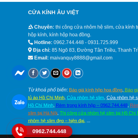
CỬA KÍNH ÂU VIỆT
Chuyên:
thi công cửa nhôm hệ slim, cửa kính t
hộp kính, kính hộp hoa đồng.
Hotline:
0962.744.448 -
0931.725.999
Địa chỉ:
85 Ngõ 83, Đường Tân Triều, Thanh Trì
Email:
maivanquy8888@gmail.com
Từ khoá phổ biến
:
Báo giá kính hộp hoa đồng
,
Báo gi
tủ áo Hồ Chí Minh
,
Cửa nhôm hệ slim
,
Cửa nhôm hệ sl
Hồ Chí Minh
,
Rèm trong kính hộp – 0962.744.448
,
Rèm
slim tại Hà Nội
,
Thi công cửa nhôm hệ slim tại Hồ Chí
nhôm hệ slim đẹp – hiện đại
,
...
0962.744.448