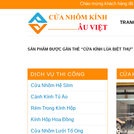
Skip
Chào mừng khách hàng đã đến 
to
content
TRAN
SẢN PHẨM ĐƯỢC GẮN THẺ “CỬA KÍNH LÙA BIỆT THỰ”
DỊCH VỤ THI CÔNG
CỬA K
Cửa Nhôm Hệ Slim
Cánh Kính Tủ Áo
Rèm Trong Kính Hộp
Kính Hộp Hoa Đồng
Cửa Nhôm Lưới Tổ Ong