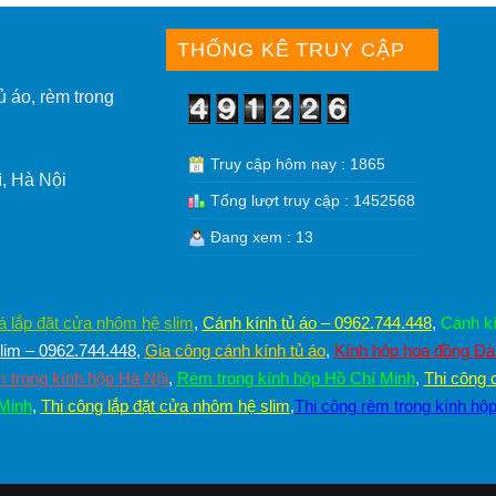
THỐNG KÊ TRUY CẬP
ủ áo, rèm trong
Truy cập hôm nay : 1865
, Hà Nội
Tổng lượt truy cập : 1452568
Đang xem : 13
á lắp đặt cửa nhôm hệ slim
,
Cánh kính tủ áo – 0962.744.448
,
Cánh kí
im – 0962.744.448
,
Gia công cánh kính tủ áo
,
Kính hộp hoa đồng Đ
 trong kính hộp Hà Nội
,
Rèm trong kính hộp Hồ Chí Minh
,
Thi công 
 Minh
,
Thi công lắp đặt cửa nhôm hệ slim
,
Thi công rèm trong kính hộ