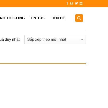
931.725.999
ẢNH THI CÔNG
TIN TỨC
LIÊN HỆ
quả duy nhất