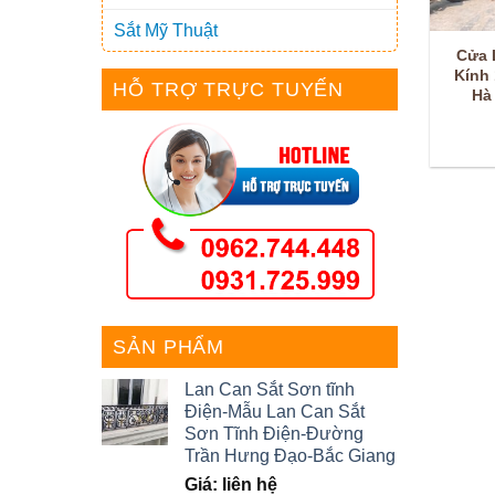
Sắt Mỹ Thuật
Cửa 
Kính
HỖ TRỢ TRỰC TUYẾN
Hà
SẢN PHẨM
Lan Can Sắt Sơn tĩnh
Điện-Mẫu Lan Can Sắt
Sơn Tĩnh Điện-Đường
Trần Hưng Đạo-Bắc Giang
Giá: liên hệ