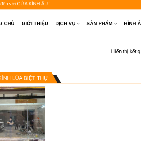
với CỬA KÍNH ÂU VIỆT - Liên hệ để được tư vấn: 0962.744.448 - 0
G CHỦ
GIỚI THIỆU
DỊCH VỤ
SẢN PHẨM
HÌNH 
Hiển thị kết 
ÍNH LÙA BIỆT THỰ