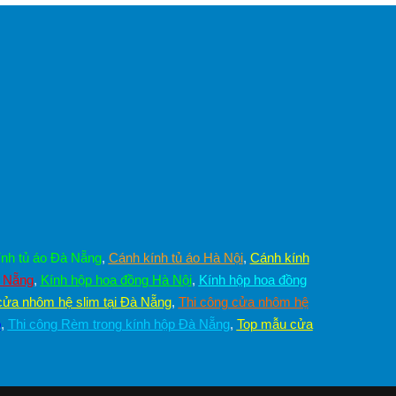
nh tủ áo Đà Nẵng
,
Cánh kính tủ áo Hà Nội
,
Cánh kính
à Nẵng
,
Kính hộp hoa đồng Hà Nội
,
Kính hộp hoa đồng
cửa nhôm hệ slim tại Đà Nẵng
,
Thi công cửa nhôm hệ
p
,
Thi công Rèm trong kính hộp Đà Nẵng
,
Top mẫu cửa