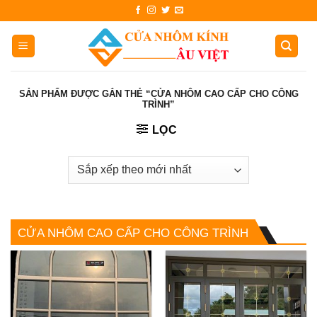
Skip
to
content
SẢN PHẨM ĐƯỢC GẮN THẺ “CỬA NHÔM CAO CẤP CHO CÔNG
TRÌNH”
LỌC
CỬA NHÔM CAO CẤP CHO CÔNG TRÌNH