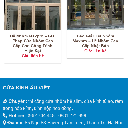
Hệ Nhôm Maxpro – Giải
Báo Giá Cửa Nhôm
Pháp Cửa Nhôm Cao
Maxpro – Hệ Nhôm Cao
Cấp Cho Công Trình
Cấp Nhật Bản
Hiện Đại
Giá: liên hệ
Giá: liên hệ
CỬA KÍNH ÂU VIỆT
Chuyên:
thi công cửa nhôm hệ slim, cửa kính tủ áo, rèm
trong hộp kính, kính hộp hoa đồng.
Hotline:
0962.744.448 -
0931.725.999
Địa chỉ:
85 Ngõ 83, Đường Tân Triều, Thanh Trì, Hà Nội