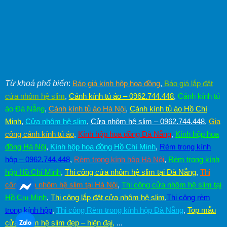
Từ khoá phổ biến
:
Báo giá kính hộp hoa đồng
,
Báo giá lắp đặt
cửa nhôm hệ slim
,
Cánh kính tủ áo – 0962.744.448
,
Cánh kính tủ
áo Đà Nẵng
,
Cánh kính tủ áo Hà Nội
,
Cánh kính tủ áo Hồ Chí
Minh
,
Cửa nhôm hệ slim
,
Cửa nhôm hệ slim – 0962.744.448
,
Gia
công cánh kính tủ áo
,
Kính hộp hoa đồng Đà Nẵng
,
Kính hộp hoa
đồng Hà Nội
,
Kính hộp hoa đồng Hồ Chí Minh
,
Rèm trong kính
hộp – 0962.744.448
,
Rèm trong kính hộp Hà Nội
,
Rèm trong kính
hộp Hồ Chí Minh
,
Thi công cửa nhôm hệ slim tại Đà Nẵng
,
Thi
công cửa nhôm hệ slim tại Hà Nội
,
Thi công cửa nhôm hệ slim tại
Hồ Chí Minh
,
Thi công lắp đặt cửa nhôm hệ slim
,
Thi công rèm
trong kính hộp
,
Thi công Rèm trong kính hộp Đà Nẵng
,
Top mẫu
cửa nhôm hệ slim đẹp – hiện đại
,
...