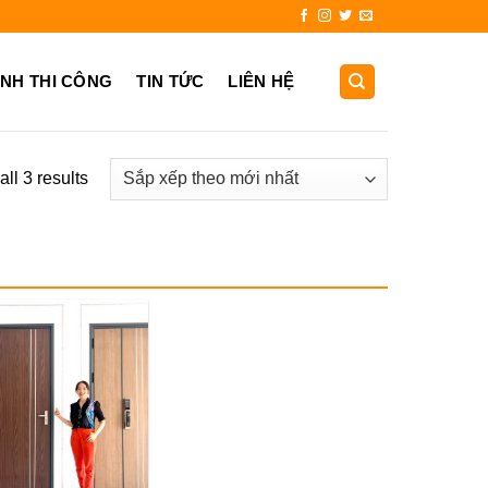
 0931.725.999
ẢNH THI CÔNG
TIN TỨC
LIÊN HỆ
ll 3 results