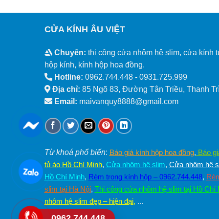
CỬA KÍNH ÂU VIỆT
Chuyên:
thi công cửa nhôm hệ slim, cửa kính t
hộp kính, kính hộp hoa đồng.
Hotline:
0962.744.448 -
0931.725.999
Địa chỉ:
85 Ngõ 83, Đường Tân Triều, Thanh Trì
Email:
maivanquy8888@gmail.com
Từ khoá phổ biến
:
Báo giá kính hộp hoa đồng
,
Báo gi
tủ áo Hồ Chí Minh
,
Cửa nhôm hệ slim
,
Cửa nhôm hệ sl
Hồ Chí Minh
,
Rèm trong kính hộp – 0962.744.448
,
Rèm
slim tại Hà Nội
,
Thi công cửa nhôm hệ slim tại Hồ Chí
nhôm hệ slim đẹp – hiện đại
,
...
0962.744.448