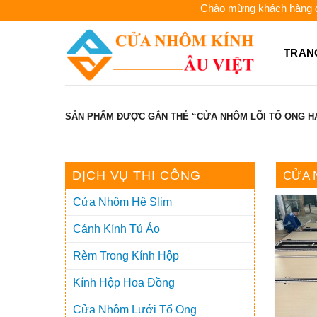
Skip
Chào mừng khách hàng đã đến
to
content
TRAN
SẢN PHẨM ĐƯỢC GẮN THẺ “CỬA NHÔM LÕI TỔ ONG HA
DỊCH VỤ THI CÔNG
CỬA 
Cửa Nhôm Hệ Slim
Cánh Kính Tủ Áo
Rèm Trong Kính Hộp
Kính Hộp Hoa Đồng
Cửa Nhôm Lưới Tổ Ong