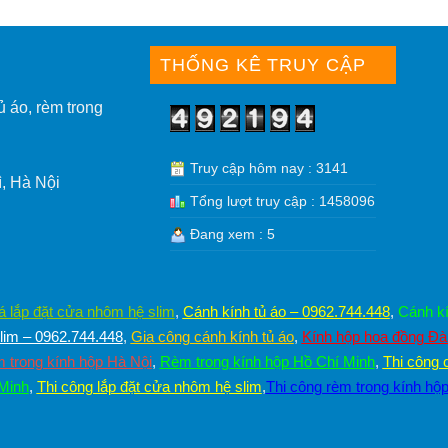
THỐNG KÊ TRUY CẬP
ủ áo, rèm trong
Truy cập hôm nay : 3141
, Hà Nội
Tổng lượt truy cập : 1458096
Đang xem : 5
á lắp đặt cửa nhôm hệ slim
,
Cánh kính tủ áo – 0962.744.448
,
Cánh kí
im – 0962.744.448
,
Gia công cánh kính tủ áo
,
Kính hộp hoa đồng Đ
 trong kính hộp Hà Nội
,
Rèm trong kính hộp Hồ Chí Minh
,
Thi công 
 Minh
,
Thi công lắp đặt cửa nhôm hệ slim
,
Thi công rèm trong kính hộ