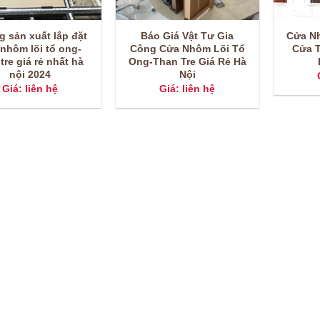
 sản xuất lắp đặt
Báo Giá Vật Tư Gia
Cửa N
nhôm lõi tổ ong-
Công Cửa Nhôm Lõi Tổ
Cửa 
tre giá rẻ nhất hà
Ong-Than Tre Giá Rẻ Hà
nội 2024
Nội
Giá: liên hệ
Giá: liên hệ