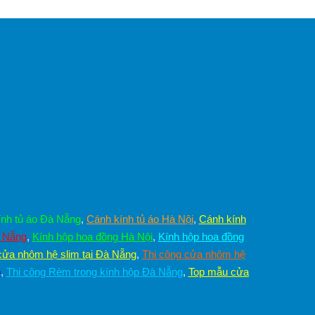
nh tủ áo Đà Nẵng
,
Cánh kính tủ áo Hà Nội
,
Cánh kính
à Nẵng
,
Kính hộp hoa đồng Hà Nội
,
Kính hộp hoa đồng
cửa nhôm hệ slim tại Đà Nẵng
,
Thi công cửa nhôm hệ
p
,
Thi công Rèm trong kính hộp Đà Nẵng
,
Top mẫu cửa