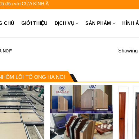
 với CỬA KÍNH ÂU VIỆT - Liên hệ để được tư vấn: 0962.744.448 -
G CHỦ
GIỚI THIỆU
DỊCH VỤ
SẢN PHẨM
HÌNH 
Showing a
 NOI”
NHÔM LÕI TỔ ONG HA NOI