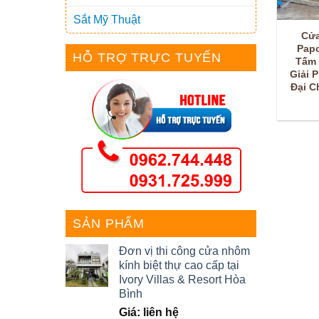
Sắt Mỹ Thuật
Cửa
Pap
HỖ TRỢ TRỰC TUYẾN
Tấm 
Giải 
Đại C
SẢN PHẨM
Đơn vị thi công cửa nhôm
kính biệt thự cao cấp tại
Ivory Villas & Resort Hòa
Bình
Giá: liên hệ