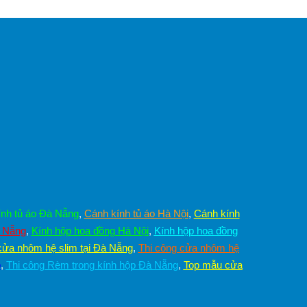
nh tủ áo Đà Nẵng
,
Cánh kính tủ áo Hà Nội
,
Cánh kính
à Nẵng
,
Kính hộp hoa đồng Hà Nội
,
Kính hộp hoa đồng
cửa nhôm hệ slim tại Đà Nẵng
,
Thi công cửa nhôm hệ
p
,
Thi công Rèm trong kính hộp Đà Nẵng
,
Top mẫu cửa