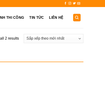
931.725.999
ẢNH THI CÔNG
TIN TỨC
LIÊN HỆ
ll 2 results