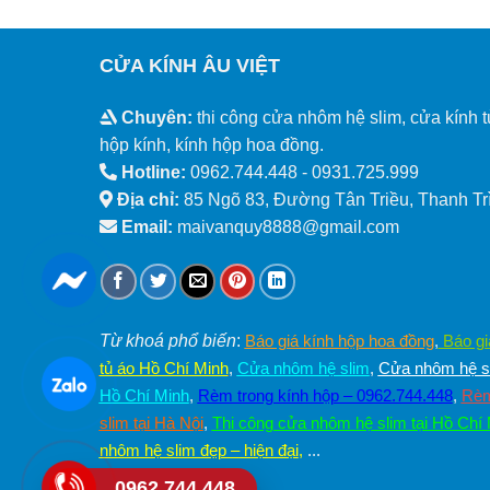
CỬA KÍNH ÂU VIỆT
Chuyên:
thi công cửa nhôm hệ slim, cửa kính t
hộp kính, kính hộp hoa đồng.
Hotline:
0962.744.448 -
0931.725.999
Địa chỉ:
85 Ngõ 83, Đường Tân Triều, Thanh Trì
Email:
maivanquy8888@gmail.com
Từ khoá phổ biến
:
Báo giá kính hộp hoa đồng
,
Báo gi
tủ áo Hồ Chí Minh
,
Cửa nhôm hệ slim
,
Cửa nhôm hệ sl
Hồ Chí Minh
,
Rèm trong kính hộp – 0962.744.448
,
Rèm
slim tại Hà Nội
,
Thi công cửa nhôm hệ slim tại Hồ Chí
nhôm hệ slim đẹp – hiện đại
,
...
0962.744.448