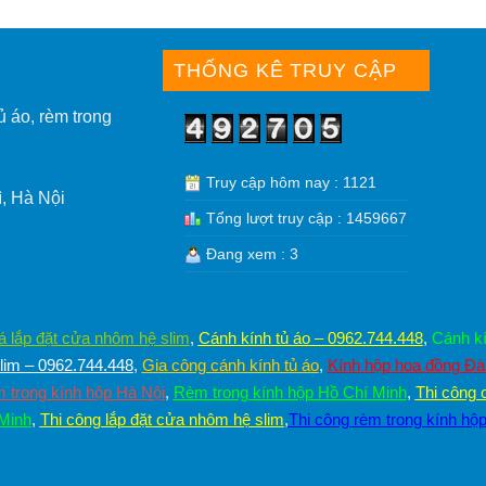
THỐNG KÊ TRUY CẬP
ủ áo, rèm trong
Truy cập hôm nay : 1121
, Hà Nội
Tổng lượt truy cập : 1459667
Đang xem : 3
á lắp đặt cửa nhôm hệ slim
,
Cánh kính tủ áo – 0962.744.448
,
Cánh kí
im – 0962.744.448
,
Gia công cánh kính tủ áo
,
Kính hộp hoa đồng Đ
 trong kính hộp Hà Nội
,
Rèm trong kính hộp Hồ Chí Minh
,
Thi công 
 Minh
,
Thi công lắp đặt cửa nhôm hệ slim
,
Thi công rèm trong kính hộ