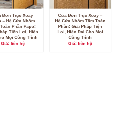
 Đơn Trục Xoay
Cửa Đơn Trục Xoay –
o – Hệ Cửa Nhôm
Hệ Cửa Nhôm Tấm Toàn
Toàn Phần Papo:
Phần: Giải Pháp Tiện
Pháp Tiện Lợi, Hiện
Lợi, Hiện Đại Cho Mọi
ho Mọi Công Trình
Công Trình
Giá: liên hệ
Giá: liên hệ