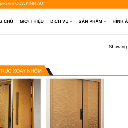
ới CỬA KÍNH ÂU VIỆT - Liên hệ để được tư vấn: 0962.744.448 - 0
G CHỦ
GIỚI THIỆU
DỊCH VỤ
SẢN PHẨM
HÌNH 
Showing a
TRỤC XOAY NHÔM