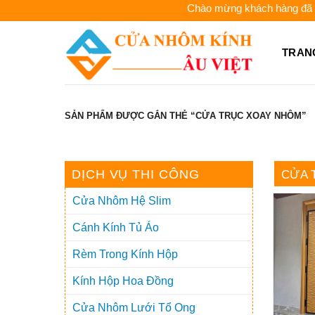
Skip
Chào mừng khách hàng đã đến v
to
content
TRAN
SẢN PHẨM ĐƯỢC GẮN THẺ “CỬA TRỤC XOAY NHÔM”
DỊCH VỤ THI CÔNG
CỬA 
Cửa Nhôm Hệ Slim
Cánh Kính Tủ Áo
Rèm Trong Kính Hộp
Kính Hộp Hoa Đồng
Cửa Nhôm Lưới Tổ Ong