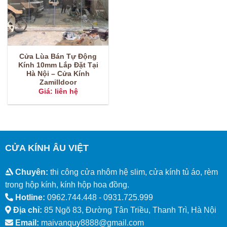
Cửa Lùa Bán Tự Động
Kính 10mm Lắp Đặt Tại
Hà Nội – Cửa Kính
Zamilldoor
Giá: liên hệ
CỬA KÍNH ÂU VIỆT
Chuyên:
thi công cửa nhôm hệ slim, cửa kính tủ áo, rèm
trong hộp kính, kính hộp hoa đồng.
Hotline:
0962.744.448 -
0931.725.999
Địa chỉ:
85 Ngõ 83, Đường Tân Triều, Thanh Trì, Hà Nội
Email:
maivanquy8888@gmail.com