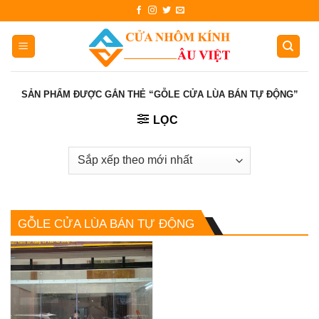
Skip
to
content
SẢN PHẨM ĐƯỢC GẮN THẺ “GỖLE CỬA LÙA BÁN TỰ ĐỘNG”
LỌC
GỖLE CỬA LÙA BÁN TỰ ĐỘNG