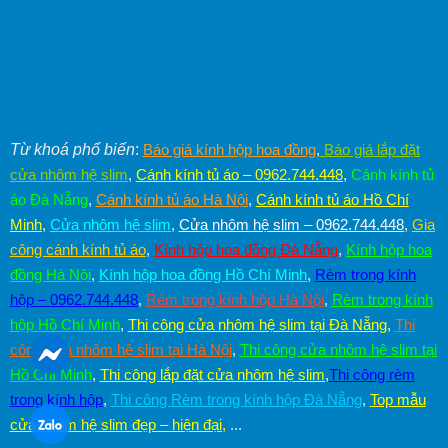
Từ khoá phổ biến
:
Báo giá kính hộp hoa đồng
,
Báo giá lắp đặt
cửa nhôm hệ slim
,
Cánh kính tủ áo – 0962.744.448
,
Cánh kính tủ
áo Đà Nẵng
,
Cánh kính tủ áo Hà Nội
,
Cánh kính tủ áo Hồ Chí
Minh
,
Cửa nhôm hệ slim
,
Cửa nhôm hệ slim – 0962.744.448
,
Gia
công cánh kính tủ áo
,
Kính hộp hoa đồng Đà Nẵng
,
Kính hộp hoa
đồng Hà Nội
,
Kính hộp hoa đồng Hồ Chí Minh
,
Rèm trong kính
hộp – 0962.744.448
,
Rèm trong kính hộp Hà Nội
,
Rèm trong kính
hộp Hồ Chí Minh
,
Thi công cửa nhôm hệ slim tại Đà Nẵng
,
Thi
công cửa nhôm hệ slim tại Hà Nội
,
Thi công cửa nhôm hệ slim tại
Hồ Chí Minh
,
Thi công lắp đặt cửa nhôm hệ slim
,
Thi công rèm
trong kính hộp
,
Thi công Rèm trong kính hộp Đà Nẵng
,
Top mẫu
cửa nhôm hệ slim đẹp – hiện đại
,
...