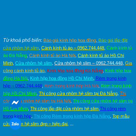
Từ khoá phổ biến
:
Báo giá kính hộp hoa đồng
,
Báo giá lắp đặt
cửa nhôm hệ slim
,
Cánh kính tủ áo – 0962.744.448
,
Cánh kính tủ
áo Đà Nẵng
,
Cánh kính tủ áo Hà Nội
,
Cánh kính tủ áo Hồ Chí
Minh
,
Cửa nhôm hệ slim
,
Cửa nhôm hệ slim – 0962.744.448
,
Gia
công cánh kính tủ áo
,
Kính hộp hoa đồng Đà Nẵng
,
Kính hộp hoa
đồng Hà Nội
,
Kính hộp hoa đồng Hồ Chí Minh
,
Rèm trong kính
hộp – 0962.744.448
,
Rèm trong kính hộp Hà Nội
,
Rèm trong kính
hộp Hồ Chí Minh
,
Thi công cửa nhôm hệ slim tại Đà Nẵng
,
Thi
công cửa nhôm hệ slim tại Hà Nội
,
Thi công cửa nhôm hệ slim tại
Hồ Chí Minh
,
Thi công lắp đặt cửa nhôm hệ slim
,
Thi công rèm
trong kính hộp
,
Thi công Rèm trong kính hộp Đà Nẵng
,
Top mẫu
cửa nhôm hệ slim đẹp – hiện đại
,
...