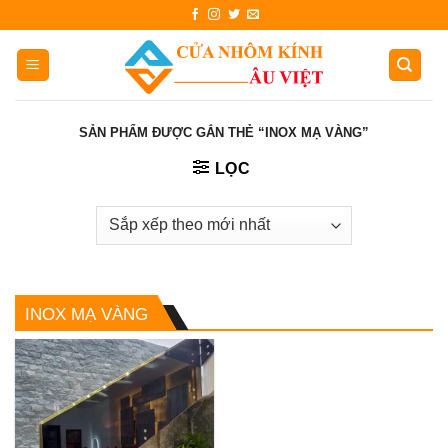
Skip
to
content
SẢN PHẨM ĐƯỢC GẮN THẺ “INOX MẠ VÀNG”
LỌC
INOX MẠ VÀNG