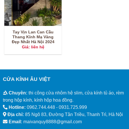
Tay Vịn Lan Can Cầu
Thang Kính Mạ Vàng
Đẹp Nhất Hà Nội 2024
Giá: liên hệ
CỬA KÍNH ÂU VIỆT
Chuyên:
thi công cửa nhôm hệ slim, cửa kính tủ áo, rèm
trong hộp kính, kính hộp hoa đồng.
Hotline:
0962.744.448 -
0931.725.999
Địa chỉ:
85 Ngõ 83, Đường Tân Triều, Thanh Trì, Hà Nội
Email:
maivanquy8888@gmail.com