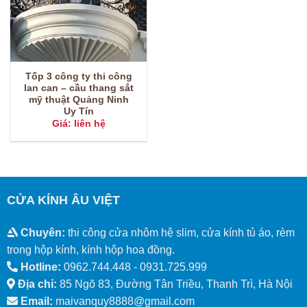
Tốp 3 công ty thi công
lan can – cầu thang sắt
mỹ thuật Quảng Ninh
Uy Tín
Giá: liên hệ
CỬA KÍNH ÂU VIỆT
Chuyên:
thi công cửa nhôm hệ slim, cửa kính tủ áo, rèm
trong hộp kính, kính hộp hoa đồng.
Hotline:
0962.744.448 -
0931.725.999
Địa chỉ:
85 Ngõ 83, Đường Tân Triều, Thanh Trì, Hà Nội
Email:
maivanquy8888@gmail.com