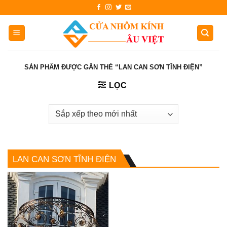
Skip
to
content
SẢN PHẨM ĐƯỢC GẮN THẺ “LAN CAN SƠN TĨNH ĐIỆN”
LỌC
LAN CAN SƠN TĨNH ĐIỆN