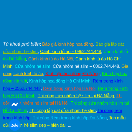
Từ khoá phổ biến
:
Báo giá kính hộp hoa đồng
,
Báo giá lắp đặt
cửa nhôm hệ slim
,
Cánh kính tủ áo – 0962.744.448
,
Cánh kính tủ
áo Đà Nẵng
,
Cánh kính tủ áo Hà Nội
,
Cánh kính tủ áo Hồ Chí
Minh
,
Cửa nhôm hệ slim
,
Cửa nhôm hệ slim – 0962.744.448
,
Gia
công cánh kính tủ áo
,
Kính hộp hoa đồng Đà Nẵng
,
Kính hộp hoa
đồng Hà Nội
,
Kính hộp hoa đồng Hồ Chí Minh
,
Rèm trong kính
hộp – 0962.744.448
,
Rèm trong kính hộp Hà Nội
,
Rèm trong kính
hộp Hồ Chí Minh
,
Thi công cửa nhôm hệ slim tại Đà Nẵng
,
Thi
công cửa nhôm hệ slim tại Hà Nội
,
Thi công cửa nhôm hệ slim tại
Hồ Chí Minh
,
Thi công lắp đặt cửa nhôm hệ slim
,
Thi công rèm
trong kính hộp
,
Thi công Rèm trong kính hộp Đà Nẵng
,
Top mẫu
cửa nhôm hệ slim đẹp – hiện đại
,
...