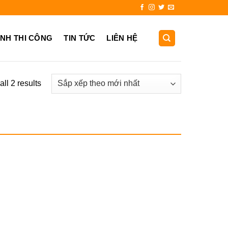
931.725.999
ẢNH THI CÔNG
TIN TỨC
LIÊN HỆ
ll 2 results