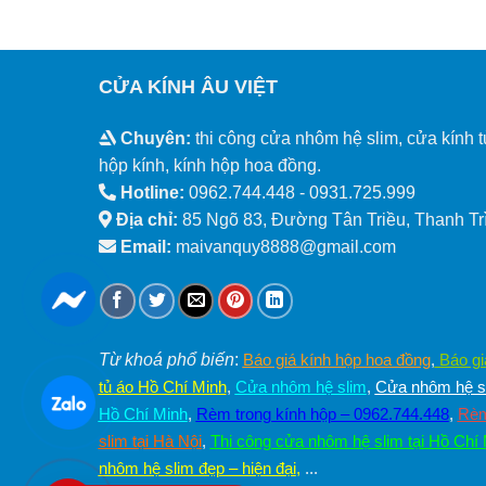
CỬA KÍNH ÂU VIỆT
Chuyên:
thi công cửa nhôm hệ slim, cửa kính t
hộp kính, kính hộp hoa đồng.
Hotline:
0962.744.448 -
0931.725.999
Địa chỉ:
85 Ngõ 83, Đường Tân Triều, Thanh Trì
Email:
maivanquy8888@gmail.com
Từ khoá phổ biến
:
Báo giá kính hộp hoa đồng
,
Báo gi
tủ áo Hồ Chí Minh
,
Cửa nhôm hệ slim
,
Cửa nhôm hệ sl
Hồ Chí Minh
,
Rèm trong kính hộp – 0962.744.448
,
Rèm
slim tại Hà Nội
,
Thi công cửa nhôm hệ slim tại Hồ Chí
nhôm hệ slim đẹp – hiện đại
,
...