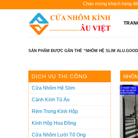
Skip
Chào mừng khách hàng đã đến 
to
content
TRAN
SẢN PHẨM ĐƯỢC GẮN THẺ “NHÔM HỆ SLIM ALU.GOOD
DỊCH VỤ THI CÔNG
NHÔM
Cửa Nhôm Hệ Slim
Cánh Kính Tủ Áo
Rèm Trong Kính Hộp
Kính Hộp Hoa Đồng
Cửa Nhôm Lưới Tổ Ong