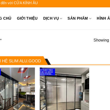
với CỬA KÍNH ÂU VIỆT - Liên hệ để được tư vấn: 0962.744.448 - 0
G CHỦ
GIỚI THIỆU
DỊCH VỤ
SẢN PHẨM
HÌNH 
Showing a
”
 HỆ SLIM ALU.GOOD