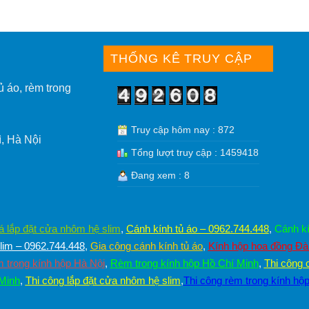
THỐNG KÊ TRUY CẬP
ủ áo, rèm trong
Truy cập hôm nay : 872
, Hà Nội
Tổng lượt truy cập : 1459418
Đang xem : 8
á lắp đặt cửa nhôm hệ slim
,
Cánh kính tủ áo – 0962.744.448
,
Cánh kí
im – 0962.744.448
,
Gia công cánh kính tủ áo
,
Kính hộp hoa đồng Đ
 trong kính hộp Hà Nội
,
Rèm trong kính hộp Hồ Chí Minh
,
Thi công 
 Minh
,
Thi công lắp đặt cửa nhôm hệ slim
,
Thi công rèm trong kính hộ