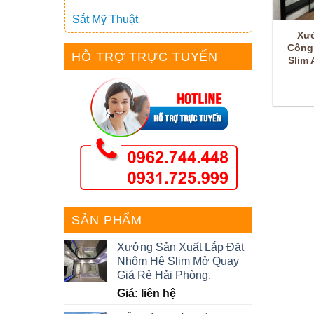
Sắt Mỹ Thuật
Xư
Công
HỖ TRỢ TRỰC TUYẾN
Slim
SẢN PHẨM
Xưởng Sản Xuất Lắp Đặt
Nhôm Hệ Slim Mở Quay
Giá Rẻ Hải Phòng.
Giá: liên hệ