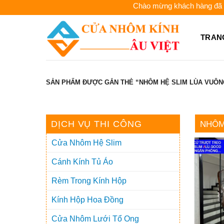
Skip
Chào mừng khách hàng đã đến v
to
content
TRAN
SẢN PHẨM ĐƯỢC GẮN THẺ “NHÔM HỆ SLIM LÙA VUÔN
DỊCH VỤ THI CÔNG
NHÔM
Cửa Nhôm Hệ Slim
Cánh Kính Tủ Áo
Rèm Trong Kính Hộp
Kính Hộp Hoa Đồng
Cửa Nhôm Lưới Tổ Ong