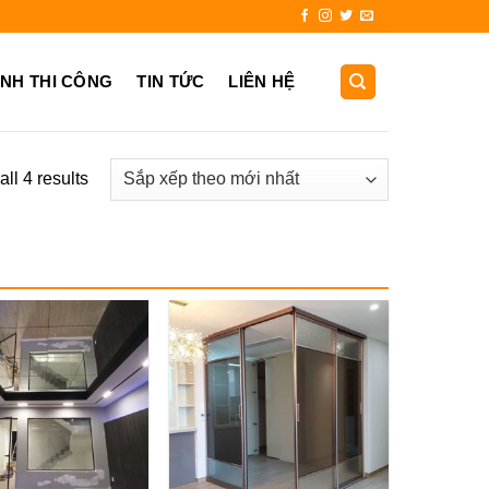
31.725.999
ẢNH THI CÔNG
TIN TỨC
LIÊN HỆ
ll 4 results