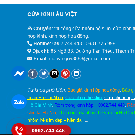
CỬA KÍNH ÂU VIỆT
Chuyên:
thi công cửa nhôm hệ slim, cửa kính t
hộp kính, kính hộp hoa đồng.
Hotline:
0962.744.448 -
0931.725.999
Địa chỉ:
85 Ngõ 83, Đường Tân Triều, Thanh Trì
Email:
maivanquy8888@gmail.com
Từ khoá phổ biến
:
Báo giá kính hộp hoa đồng
,
Báo gi
tủ áo Hồ Chí Minh
,
Cửa nhôm hệ slim
,
Cửa nhôm hệ sl
Hồ Chí Minh
,
Rèm trong kính hộp – 0962.744.448
,
Rèm
slim tại Hà Nội
,
Thi công cửa nhôm hệ slim tại Hồ Chí
nhôm hệ slim đẹp – hiện đại
,
...
0962.744.448