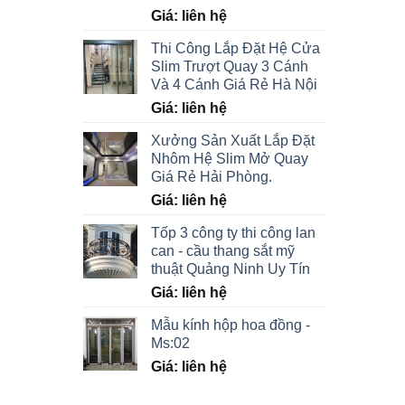
Được xếp
Giá: liên hệ
hạng
5.00
5 sao
Thi Công Lắp Đặt Hệ Cửa
Slim Trượt Quay 3 Cánh
Và 4 Cánh Giá Rẻ Hà Nội
Giá: liên hệ
Xưởng Sản Xuất Lắp Đặt
Nhôm Hệ Slim Mở Quay
Giá Rẻ Hải Phòng.
Giá: liên hệ
Tốp 3 công ty thi công lan
can - cầu thang sắt mỹ
thuật Quảng Ninh Uy Tín
Giá: liên hệ
Mẫu kính hộp hoa đồng -
Ms:02
Giá: liên hệ