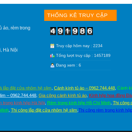
THỐNG KÊ TRUY CẬP
ủ áo, rèm trong
Truy cập hôm nay : 2234
, Hà Nội
Tổng lượt truy cập : 1457189
Đang xem : 6
á lắp đặt cửa nhôm hệ slim
,
Cánh kính tủ áo – 0962.744.448
,
Cánh kí
im – 0962.744.448
,
Gia công cánh kính tủ áo
,
Kính hộp hoa đồng Đ
 trong kính hộp Hà Nội
,
Rèm trong kính hộp Hồ Chí Minh
,
Thi công 
 Minh
,
Thi công lắp đặt cửa nhôm hệ slim
,
Thi công rèm trong kính hộ