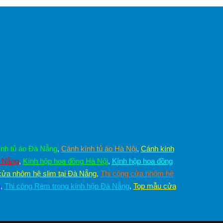
nh tủ áo Đà Nẵng
,
Cánh kính tủ áo Hà Nội
,
Cánh kính
à Nẵng
,
Kính hộp hoa đồng Hà Nội
,
Kính hộp hoa đồng
cửa nhôm hệ slim tại Đà Nẵng
,
Thi công cửa nhôm hệ
p
,
Thi công Rèm trong kính hộp Đà Nẵng
,
Top mẫu cửa