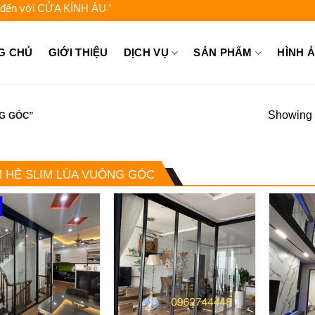
ới CỬA KÍNH ÂU VIỆT - Liên hệ để được tư vấn: 0962.744.448 - 09
G CHỦ
GIỚI THIỆU
DỊCH VỤ
SẢN PHẨM
HÌNH 
Showing a
G GÓC”
 HỆ SLIM LÙA VUÔNG GÓC