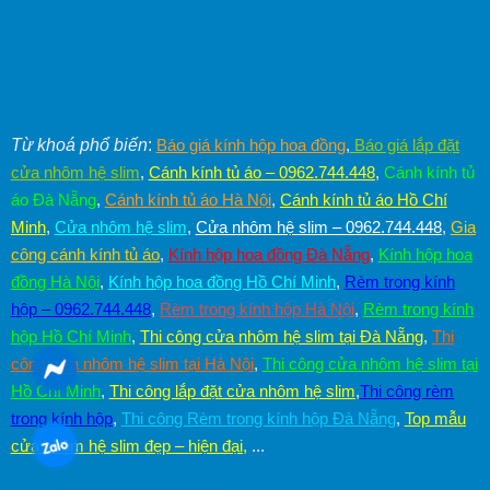
Từ khoá phổ biến
:
Báo giá kính hộp hoa đồng
,
Báo giá lắp đặt
cửa nhôm hệ slim
,
Cánh kính tủ áo – 0962.744.448
,
Cánh kính tủ
áo Đà Nẵng
,
Cánh kính tủ áo Hà Nội
,
Cánh kính tủ áo Hồ Chí
Minh
,
Cửa nhôm hệ slim
,
Cửa nhôm hệ slim – 0962.744.448
,
Gia
công cánh kính tủ áo
,
Kính hộp hoa đồng Đà Nẵng
,
Kính hộp hoa
đồng Hà Nội
,
Kính hộp hoa đồng Hồ Chí Minh
,
Rèm trong kính
hộp – 0962.744.448
,
Rèm trong kính hộp Hà Nội
,
Rèm trong kính
hộp Hồ Chí Minh
,
Thi công cửa nhôm hệ slim tại Đà Nẵng
,
Thi
công cửa nhôm hệ slim tại Hà Nội
,
Thi công cửa nhôm hệ slim tại
Hồ Chí Minh
,
Thi công lắp đặt cửa nhôm hệ slim
,
Thi công rèm
trong kính hộp
,
Thi công Rèm trong kính hộp Đà Nẵng
,
Top mẫu
cửa nhôm hệ slim đẹp – hiện đại
,
...