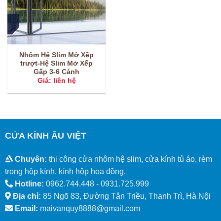
Nhôm Hệ Slim Mở Xếp
trượt-Hệ Slim Mở Xếp
Gấp 3-6 Cánh
Giá: liên hệ
CỬA KÍNH ÂU VIỆT
Chuyên:
thi công cửa nhôm hệ slim, cửa kính tủ áo, rèm
trong hộp kính, kính hộp hoa đồng.
Hotline:
0962.744.448 -
0931.725.999
Địa chỉ:
85 Ngõ 83, Đường Tân Triều, Thanh Trì, Hà Nội
Email:
maivanquy8888@gmail.com