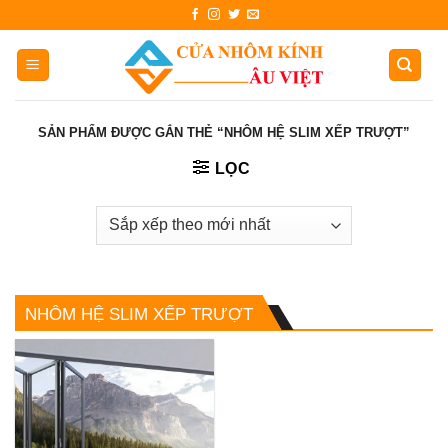
Skip
to
content
SẢN PHẨM ĐƯỢC GẮN THẺ “NHÔM HỆ SLIM XẾP TRƯỢT”
LỌC
NHÔM HỆ SLIM XẾP TRƯỢT