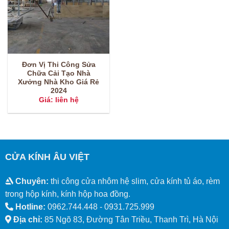
Đơn Vị Thi Công Sửa
Chữa Cải Tạo Nhà
Xưởng Nhà Kho Giá Rẻ
2024
Giá: liên hệ
CỬA KÍNH ÂU VIỆT
Chuyên:
thi công cửa nhôm hệ slim, cửa kính tủ áo, rèm
trong hộp kính, kính hộp hoa đồng.
Hotline:
0962.744.448 -
0931.725.999
Địa chỉ:
85 Ngõ 83, Đường Tân Triều, Thanh Trì, Hà Nội