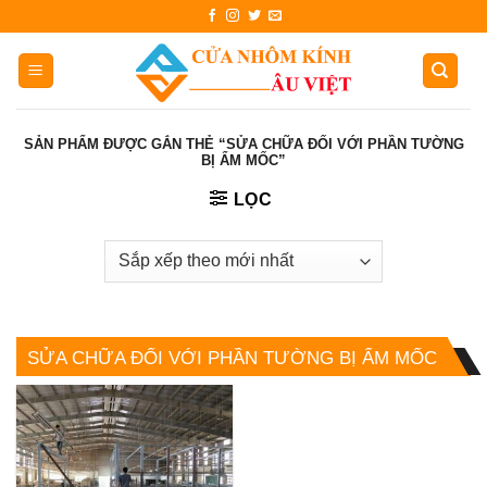
Skip
to
content
SẢN PHẨM ĐƯỢC GẮN THẺ “SỬA CHỮA ĐỐI VỚI PHẦN TƯỜNG
BỊ ẨM MỐC”
LỌC
SỬA CHỮA ĐỐI VỚI PHẦN TƯỜNG BỊ ẨM MỐC