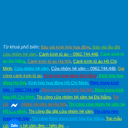
Từ khoá phổ biến
:
Báo giá kính hộp hoa đồng
,
Báo giá lắp đặt
cửa nhôm hệ slim
,
Cánh kính tủ áo – 0962.744.448
,
Cánh kính tủ
áo Đà Nẵng
,
Cánh kính tủ áo Hà Nội
,
Cánh kính tủ áo Hồ Chí
Minh
,
Cửa nhôm hệ slim
,
Cửa nhôm hệ slim – 0962.744.448
,
Gia
công cánh kính tủ áo
,
Kính hộp hoa đồng Đà Nẵng
,
Kính hộp hoa
đồng Hà Nội
,
Kính hộp hoa đồng Hồ Chí Minh
,
Rèm trong kính
hộp – 0962.744.448
,
Rèm trong kính hộp Hà Nội
,
Rèm trong kính
hộp Hồ Chí Minh
,
Thi công cửa nhôm hệ slim tại Đà Nẵng
,
Thi
công cửa nhôm hệ slim tại Hà Nội
,
Thi công cửa nhôm hệ slim tại
Hồ Chí Minh
,
Thi công lắp đặt cửa nhôm hệ slim
,
Thi công rèm
trong kính hộp
,
Thi công Rèm trong kính hộp Đà Nẵng
,
Top mẫu
cửa nhôm hệ slim đẹp – hiện đại
,
...