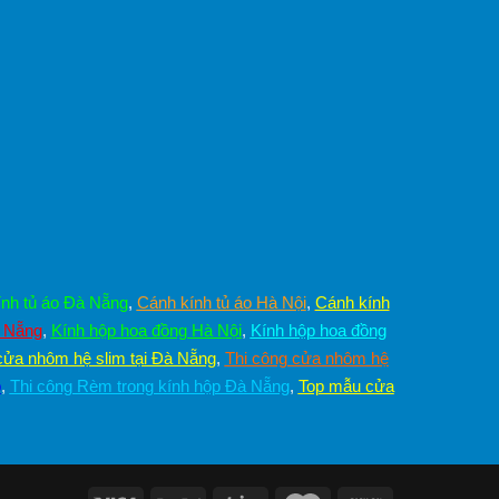
nh tủ áo Đà Nẵng
,
Cánh kính tủ áo Hà Nội
,
Cánh kính
à Nẵng
,
Kính hộp hoa đồng Hà Nội
,
Kính hộp hoa đồng
cửa nhôm hệ slim tại Đà Nẵng
,
Thi công cửa nhôm hệ
p
,
Thi công Rèm trong kính hộp Đà Nẵng
,
Top mẫu cửa