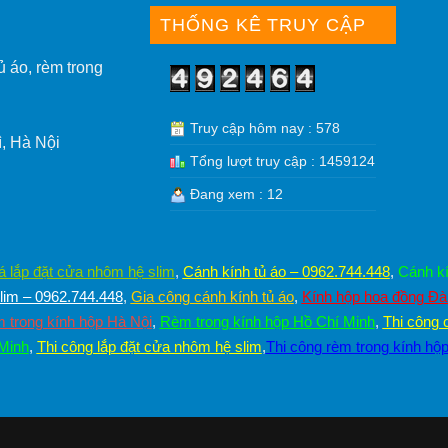
THỐNG KÊ TRUY CẬP
ủ áo, rèm trong
Truy cập hôm nay : 578
, Hà Nội
Tổng lượt truy cập : 1459124
Đang xem : 12
á lắp đặt cửa nhôm hệ slim
,
Cánh kính tủ áo – 0962.744.448
,
Cánh kí
im – 0962.744.448
,
Gia công cánh kính tủ áo
,
Kính hộp hoa đồng Đ
 trong kính hộp Hà Nội
,
Rèm trong kính hộp Hồ Chí Minh
,
Thi công 
 Minh
,
Thi công lắp đặt cửa nhôm hệ slim
,
Thi công rèm trong kính hộ