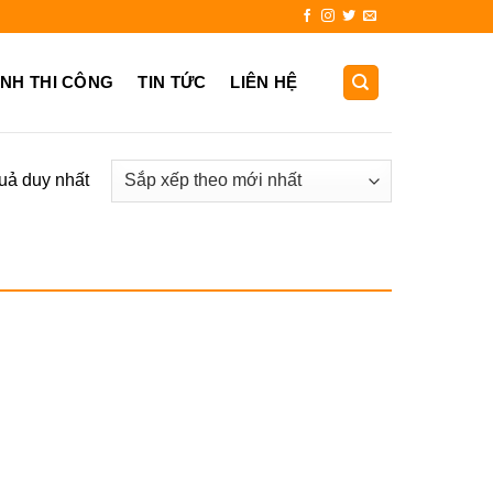
725.999
ẢNH THI CÔNG
TIN TỨC
LIÊN HỆ
quả duy nhất