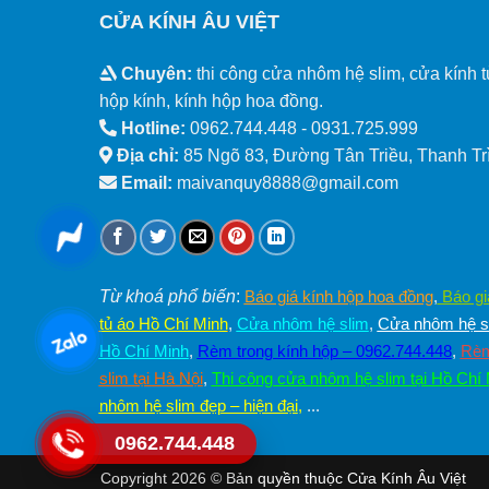
CỬA KÍNH ÂU VIỆT
Chuyên:
thi công cửa nhôm hệ slim, cửa kính t
hộp kính, kính hộp hoa đồng.
Hotline:
0962.744.448 -
0931.725.999
Địa chỉ:
85 Ngõ 83, Đường Tân Triều, Thanh Trì
Email:
maivanquy8888@gmail.com
Từ khoá phổ biến
:
Báo giá kính hộp hoa đồng
,
Báo gi
tủ áo Hồ Chí Minh
,
Cửa nhôm hệ slim
,
Cửa nhôm hệ sl
Hồ Chí Minh
,
Rèm trong kính hộp – 0962.744.448
,
Rèm
slim tại Hà Nội
,
Thi công cửa nhôm hệ slim tại Hồ Chí
nhôm hệ slim đẹp – hiện đại
,
...
0962.744.448
Copyright 2026 © Bản quyền thuộc Cửa Kính Âu Việt