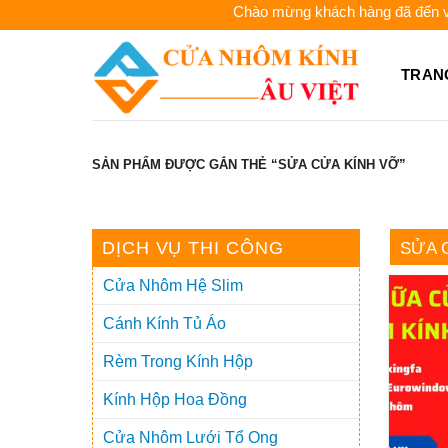
Skip
Chào mừng khách hàng đã đến với C
to
content
TRAN
SẢN PHẨM ĐƯỢC GẮN THẺ “SỬA CỬA KÍNH VỠ”
DỊCH VỤ THI CÔNG
SỬA 
Cửa Nhôm Hệ Slim
Cánh Kính Tủ Áo
Rèm Trong Kính Hộp
Kính Hộp Hoa Đồng
Cửa Nhôm Lưới Tổ Ong