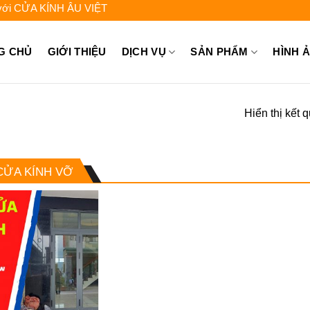
ỬA KÍNH ÂU VIỆT - Liên hệ để được tư vấn: 0962.744.448 - 0931.
G CHỦ
GIỚI THIỆU
DỊCH VỤ
SẢN PHẨM
HÌNH 
Hiển thị kết 
CỬA KÍNH VỠ