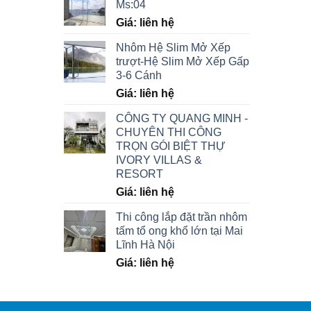
Ms:04
Giá: liên hệ
Nhôm Hệ Slim Mở Xếp
trượt-Hệ Slim Mở Xếp Gấp
3-6 Cánh
Giá: liên hệ
CÔNG TY QUANG MINH -
CHUYÊN THI CÔNG
TRỌN GÓI BIỆT THỰ
IVORY VILLAS &
RESORT
Giá: liên hệ
Thi công lắp đặt trần nhôm
tấm tổ ong khổ lớn tại Mai
Lĩnh Hà Nội
Giá: liên hệ