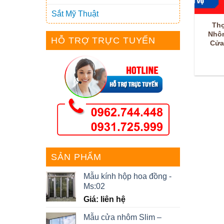
Sắt Mỹ Thuật
Th
Nhôm
HỖ TRỢ TRỰC TUYẾN
Cửa
SẢN PHẨM
Mẫu kính hộp hoa đồng -
Ms:02
Giá: liên hệ
Mẫu cửa nhôm Slim –