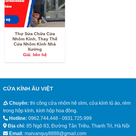
Thợ Sửa Chữa Cửa
Nhôm Kính, Thay Thế
Cửa Nhôm Kính Nhà
Xưởng
Giá: liên hệ
CỬA KÍNH ÂU VIỆT
Chuyên:
thi công cửa nhôm hệ slim, cửa kính tủ áo, rèm
trong hộp kính, kính hộp hoa đồng.
Hotline:
0962.744.448 -
0931.725.999
Địa chỉ:
85 Ngõ 83, Đường Tân Triều, Thanh Trì, Hà Nội
Email:
maivanquy8888@gmail.com