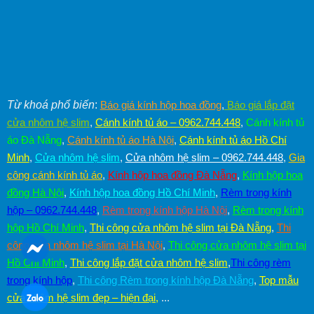
Từ khoá phổ biến
:
Báo giá kính hộp hoa đồng
,
Báo giá lắp đặt
cửa nhôm hệ slim
,
Cánh kính tủ áo – 0962.744.448
,
Cánh kính tủ
áo Đà Nẵng
,
Cánh kính tủ áo Hà Nội
,
Cánh kính tủ áo Hồ Chí
Minh
,
Cửa nhôm hệ slim
,
Cửa nhôm hệ slim – 0962.744.448
,
Gia
công cánh kính tủ áo
,
Kính hộp hoa đồng Đà Nẵng
,
Kính hộp hoa
đồng Hà Nội
,
Kính hộp hoa đồng Hồ Chí Minh
,
Rèm trong kính
hộp – 0962.744.448
,
Rèm trong kính hộp Hà Nội
,
Rèm trong kính
hộp Hồ Chí Minh
,
Thi công cửa nhôm hệ slim tại Đà Nẵng
,
Thi
công cửa nhôm hệ slim tại Hà Nội
,
Thi công cửa nhôm hệ slim tại
Hồ Chí Minh
,
Thi công lắp đặt cửa nhôm hệ slim
,
Thi công rèm
trong kính hộp
,
Thi công Rèm trong kính hộp Đà Nẵng
,
Top mẫu
cửa nhôm hệ slim đẹp – hiện đại
,
...