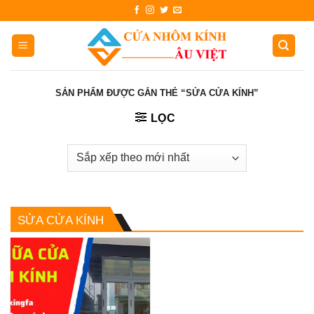
Skip
to
content
SẢN PHẨM ĐƯỢC GẮN THẺ “SỬA CỬA KÍNH”
LỌC
SỬA CỬA KÍNH