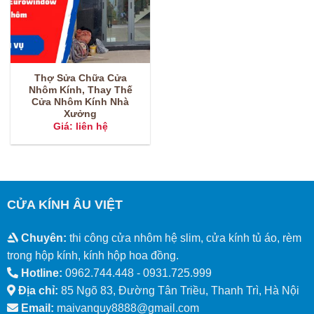
Thợ Sửa Chữa Cửa
Nhôm Kính, Thay Thế
Cửa Nhôm Kính Nhà
Xưởng
Giá: liên hệ
CỬA KÍNH ÂU VIỆT
Chuyên:
thi công cửa nhôm hệ slim, cửa kính tủ áo, rèm
trong hộp kính, kính hộp hoa đồng.
Hotline:
0962.744.448 -
0931.725.999
Địa chỉ:
85 Ngõ 83, Đường Tân Triều, Thanh Trì, Hà Nội
Email:
maivanquy8888@gmail.com