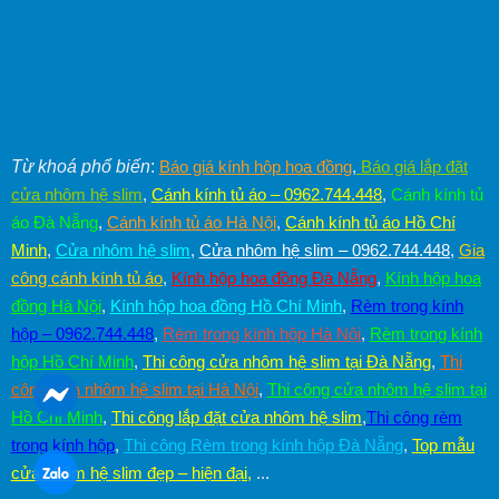
Từ khoá phổ biến
:
Báo giá kính hộp hoa đồng
,
Báo giá lắp đặt
cửa nhôm hệ slim
,
Cánh kính tủ áo – 0962.744.448
,
Cánh kính tủ
áo Đà Nẵng
,
Cánh kính tủ áo Hà Nội
,
Cánh kính tủ áo Hồ Chí
Minh
,
Cửa nhôm hệ slim
,
Cửa nhôm hệ slim – 0962.744.448
,
Gia
công cánh kính tủ áo
,
Kính hộp hoa đồng Đà Nẵng
,
Kính hộp hoa
đồng Hà Nội
,
Kính hộp hoa đồng Hồ Chí Minh
,
Rèm trong kính
hộp – 0962.744.448
,
Rèm trong kính hộp Hà Nội
,
Rèm trong kính
hộp Hồ Chí Minh
,
Thi công cửa nhôm hệ slim tại Đà Nẵng
,
Thi
công cửa nhôm hệ slim tại Hà Nội
,
Thi công cửa nhôm hệ slim tại
Hồ Chí Minh
,
Thi công lắp đặt cửa nhôm hệ slim
,
Thi công rèm
trong kính hộp
,
Thi công Rèm trong kính hộp Đà Nẵng
,
Top mẫu
cửa nhôm hệ slim đẹp – hiện đại
,
...