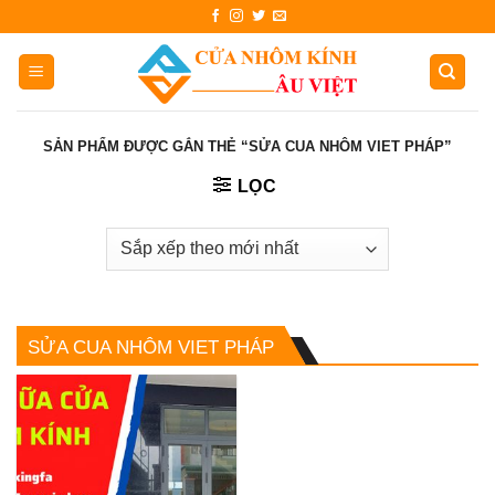
Skip
to
content
SẢN PHẨM ĐƯỢC GẮN THẺ “SỬA CUA NHÔM VIET PHÁP”
LỌC
SỬA CUA NHÔM VIET PHÁP