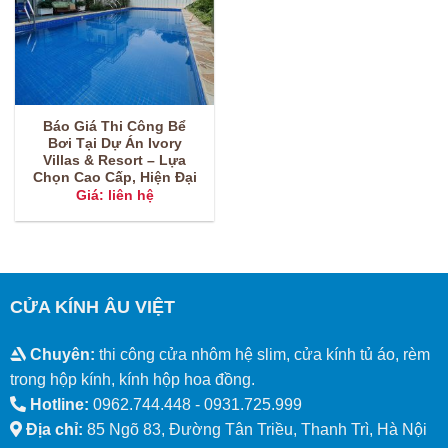
Báo Giá Thi Công Bể
Bơi Tại Dự Án Ivory
Villas & Resort – Lựa
Chọn Cao Cấp, Hiện Đại
Giá: liên hệ
CỬA KÍNH ÂU VIỆT
Chuyên:
thi công cửa nhôm hệ slim, cửa kính tủ áo, rèm
trong hộp kính, kính hộp hoa đồng.
Hotline:
0962.744.448 -
0931.725.999
Địa chỉ:
85 Ngõ 83, Đường Tân Triều, Thanh Trì, Hà Nội