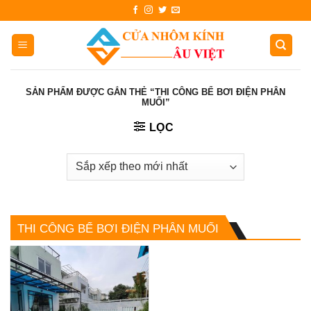
Skip
to
content
SẢN PHẨM ĐƯỢC GẮN THẺ “THI CÔNG BỂ BƠI ĐIỆN PHÂN
MUỐI”
LỌC
THI CÔNG BỂ BƠI ĐIỆN PHÂN MUỐI