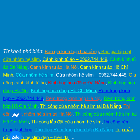
Từ khoá phổ biến
:
Báo giá kính hộp hoa đồng
,
Báo giá lắp đặt
cửa nhôm hệ slim
,
Cánh kính tủ áo – 0962.744.448
,
Cánh kính tủ
áo Đà Nẵng
,
Cánh kính tủ áo Hà Nội
,
Cánh kính tủ áo Hồ Chí
Minh
,
Cửa nhôm hệ slim
,
Cửa nhôm hệ slim – 0962.744.448
,
Gia
công cánh kính tủ áo
,
Kính hộp hoa đồng Đà Nẵng
,
Kính hộp hoa
đồng Hà Nội
,
Kính hộp hoa đồng Hồ Chí Minh
,
Rèm trong kính
hộp – 0962.744.448
,
Rèm trong kính hộp Hà Nội
,
Rèm trong kính
hộp Hồ Chí Minh
,
Thi công cửa nhôm hệ slim tại Đà Nẵng
,
Thi
công cửa nhôm hệ slim tại Hà Nội
,
Thi công cửa nhôm hệ slim tại
Hồ Chí Minh
,
Thi công lắp đặt cửa nhôm hệ slim
,
Thi công rèm
trong kính hộp
,
Thi công Rèm trong kính hộp Đà Nẵng
,
Top mẫu
cửa nhôm hệ slim đẹp – hiện đại
,
...