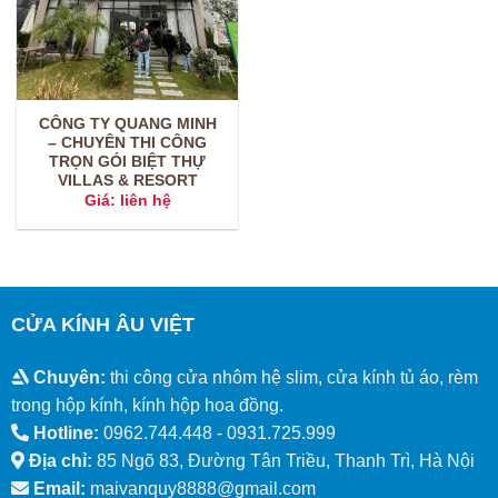
CÔNG TY QUANG MINH
– CHUYÊN THI CÔNG
TRỌN GÓI BIỆT THỰ
VILLAS & RESORT
Giá: liên hệ
CỬA KÍNH ÂU VIỆT
Chuyên:
thi công cửa nhôm hệ slim, cửa kính tủ áo, rèm
trong hộp kính, kính hộp hoa đồng.
Hotline:
0962.744.448 -
0931.725.999
Địa chỉ:
85 Ngõ 83, Đường Tân Triều, Thanh Trì, Hà Nội
Email:
maivanquy8888@gmail.com