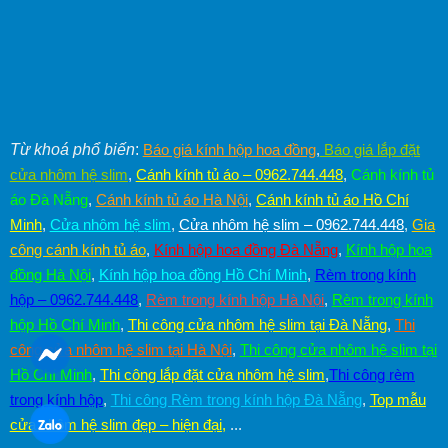
Từ khoá phổ biến
:
Báo giá kính hộp hoa đồng
,
Báo giá lắp đặt
cửa nhôm hệ slim
,
Cánh kính tủ áo – 0962.744.448
,
Cánh kính tủ
áo Đà Nẵng
,
Cánh kính tủ áo Hà Nội
,
Cánh kính tủ áo Hồ Chí
Minh
,
Cửa nhôm hệ slim
,
Cửa nhôm hệ slim – 0962.744.448
,
Gia
công cánh kính tủ áo
,
Kính hộp hoa đồng Đà Nẵng
,
Kính hộp hoa
đồng Hà Nội
,
Kính hộp hoa đồng Hồ Chí Minh
,
Rèm trong kính
hộp – 0962.744.448
,
Rèm trong kính hộp Hà Nội
,
Rèm trong kính
hộp Hồ Chí Minh
,
Thi công cửa nhôm hệ slim tại Đà Nẵng
,
Thi
công cửa nhôm hệ slim tại Hà Nội
,
Thi công cửa nhôm hệ slim tại
Hồ Chí Minh
,
Thi công lắp đặt cửa nhôm hệ slim
,
Thi công rèm
trong kính hộp
,
Thi công Rèm trong kính hộp Đà Nẵng
,
Top mẫu
cửa nhôm hệ slim đẹp – hiện đại
,
...