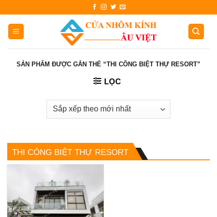
Skip
to
content
SẢN PHẨM ĐƯỢC GẮN THẺ “THI CÔNG BIỆT THỰ RESORT”
LỌC
THI CÔNG BIỆT THỰ RESORT