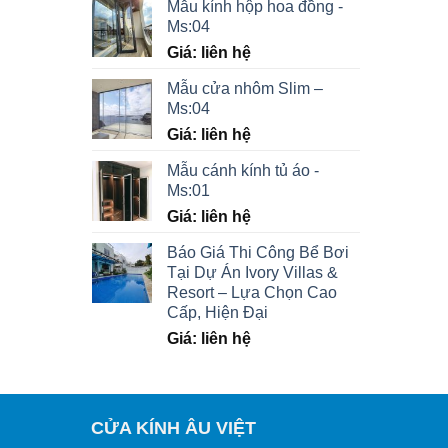
Mẫu kính hộp hoa đồng -
Ms:04
Giá: liên hệ
Mẫu cửa nhôm Slim –
Ms:04
Giá: liên hệ
Mẫu cánh kính tủ áo -
Ms:01
Giá: liên hệ
Báo Giá Thi Công Bể Bơi
Tại Dự Án Ivory Villas &
Resort – Lựa Chọn Cao
Cấp, Hiện Đại
Giá: liên hệ
CỬA KÍNH ÂU VIỆT