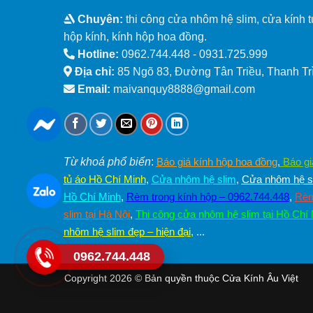
Chuyên:
thi công cửa nhôm hệ slim, cửa kính t
hộp kính, kính hộp hoa đồng.
Hotline:
0962.744.448 -
0931.725.999
Địa chỉ:
85 Ngõ 83, Đường Tân Triều, Thanh Trì
Email:
maivanquy8888@gmail.com
Từ khoá phổ biến
:
Báo giá kính hộp hoa đồng
,
Báo gi
tủ áo Hồ Chí Minh
,
Cửa nhôm hệ slim
,
Cửa nhôm hệ sl
Hồ Chí Minh
,
Rèm trong kính hộp – 0962.744.448
,
Rèm
slim tại Hà Nội
,
Thi công cửa nhôm hệ slim tại Hồ Chí
nhôm hệ slim đẹp – hiện đại
,
...
0962.744.448
Copyright 2026 © Bản quyền thuộc Cửa Kính Âu Việt