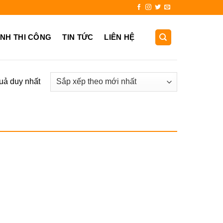
0931.725.999
ẢNH THI CÔNG
TIN TỨC
LIÊN HỆ
quả duy nhất