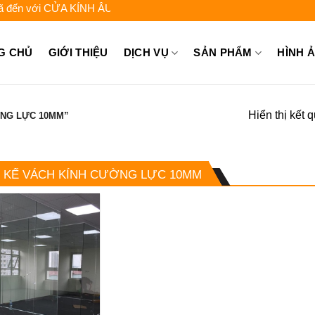
 với CỬA KÍNH ÂU VIỆT - Liên hệ để được tư vấn: 0962.744.448 - 
G CHỦ
GIỚI THIỆU
DỊCH VỤ
SẢN PHẨM
HÌNH 
Hiển thị kết 
ỜNG LỰC 10MM”
T KẾ VÁCH KÍNH CƯỜNG LỰC 10MM