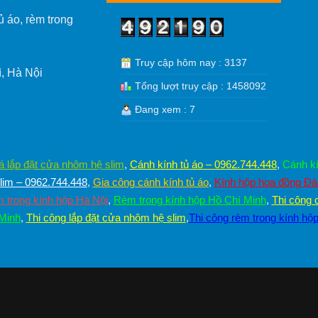
ủ áo, rèm trong
Truy cập hôm nay : 3137
, Hà Nội
Tổng lượt truy cập : 1458092
Đang xem : 7
á lắp đặt cửa nhôm hệ slim
,
Cánh kính tủ áo – 0962.744.448
,
Cánh kí
im – 0962.744.448
,
Gia công cánh kính tủ áo
,
Kính hộp hoa đồng Đ
 trong kính hộp Hà Nội
,
Rèm trong kính hộp Hồ Chí Minh
,
Thi công 
 Minh
,
Thi công lắp đặt cửa nhôm hệ slim
,
Thi công rèm trong kính hộ