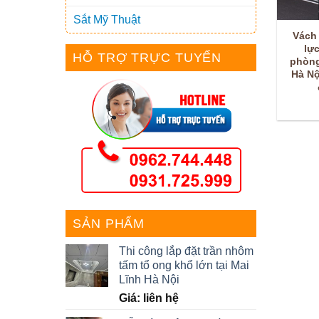
Sắt Mỹ Thuật
Vách
lự
HỖ TRỢ TRỰC TUYẾN
phòng
Hà Nộ
SẢN PHẨM
Thi công lắp đặt trần nhôm
tấm tổ ong khổ lớn tại Mai
Lĩnh Hà Nội
Giá: liên hệ