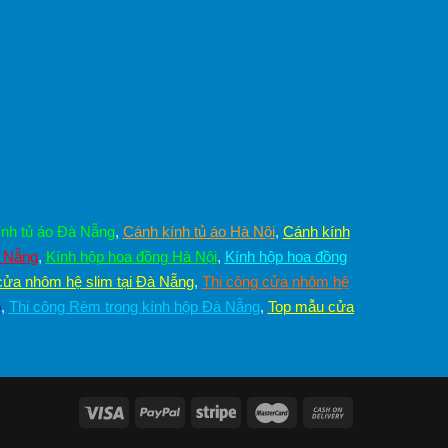
nh tủ áo Đà Nẵng
,
Cánh kính tủ áo Hà Nội
,
Cánh kính
à Nẵng
,
Kính hộp hoa đồng Hà Nội
,
Kính hộp hoa đồng
cửa nhôm hệ slim tại Đà Nẵng
,
Thi công cửa nhôm hệ
p
,
Thi công Rèm trong kính hộp Đà Nẵng
,
Top mẫu cửa