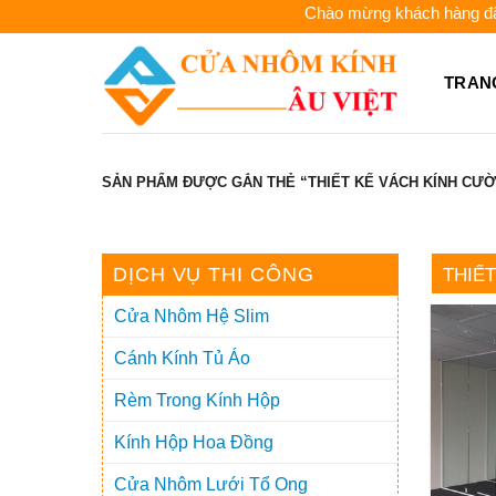
Skip
Chào mừng khách hàng đã đến
to
content
TRAN
SẢN PHẨM ĐƯỢC GẮN THẺ “THIẾT KẾ VÁCH KÍNH CƯ
DỊCH VỤ THI CÔNG
THIẾ
Cửa Nhôm Hệ Slim
Cánh Kính Tủ Áo
Rèm Trong Kính Hộp
Kính Hộp Hoa Đồng
Cửa Nhôm Lưới Tổ Ong