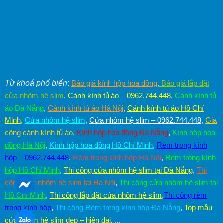
Từ khoá phổ biến
:
Báo giá kính hộp hoa đồng
,
Báo giá lắp đặt
cửa nhôm hệ slim
,
Cánh kính tủ áo – 0962.744.448
,
Cánh kính tủ
áo Đà Nẵng
,
Cánh kính tủ áo Hà Nội
,
Cánh kính tủ áo Hồ Chí
Minh
,
Cửa nhôm hệ slim
,
Cửa nhôm hệ slim – 0962.744.448
,
Gia
công cánh kính tủ áo
,
Kính hộp hoa đồng Đà Nẵng
,
Kính hộp hoa
đồng Hà Nội
,
Kính hộp hoa đồng Hồ Chí Minh
,
Rèm trong kính
hộp – 0962.744.448
,
Rèm trong kính hộp Hà Nội
,
Rèm trong kính
hộp Hồ Chí Minh
,
Thi công cửa nhôm hệ slim tại Đà Nẵng
,
Thi
công cửa nhôm hệ slim tại Hà Nội
,
Thi công cửa nhôm hệ slim tại
Hồ Chí Minh
,
Thi công lắp đặt cửa nhôm hệ slim
,
Thi công rèm
trong kính hộp
,
Thi công Rèm trong kính hộp Đà Nẵng
,
Top mẫu
cửa nhôm hệ slim đẹp – hiện đại
,
...