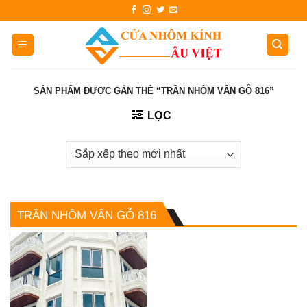
Skip
to
content
SẢN PHẨM ĐƯỢC GẮN THẺ “TRẦN NHÔM VÂN GỖ 816”
LỌC
TRẦN NHÔM VÂN GỖ 816