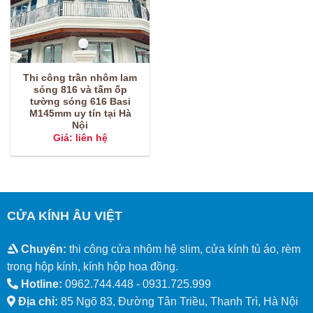
Thi công trần nhôm lam
sóng 816 và tấm ốp
tường sóng 616 Basi
M145mm uy tín tại Hà
Nội
Giá: liên hệ
CỬA KÍNH ÂU VIỆT
Chuyên:
thi công cửa nhôm hệ slim, cửa kính tủ áo, rèm
trong hộp kính, kính hộp hoa đồng.
Hotline:
0962.744.448 -
0931.725.999
Địa chỉ:
85 Ngõ 83, Đường Tân Triều, Thanh Trì, Hà Nội