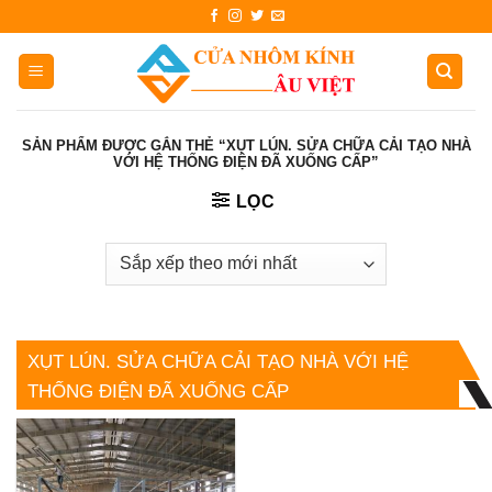
Skip
to
content
SẢN PHẨM ĐƯỢC GẮN THẺ “XỤT LÚN. SỬA CHỮA CẢI TẠO NHÀ
VỚI HỆ THỐNG ĐIỆN ĐÃ XUỐNG CẤP”
LỌC
XỤT LÚN. SỬA CHỮA CẢI TẠO NHÀ VỚI HỆ
THỐNG ĐIỆN ĐÃ XUỐNG CẤP