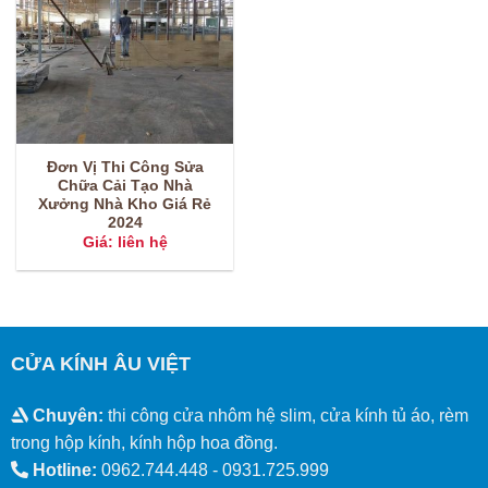
Đơn Vị Thi Công Sửa
Chữa Cải Tạo Nhà
Xưởng Nhà Kho Giá Rẻ
2024
Giá: liên hệ
CỬA KÍNH ÂU VIỆT
Chuyên:
thi công cửa nhôm hệ slim, cửa kính tủ áo, rèm
trong hộp kính, kính hộp hoa đồng.
Hotline:
0962.744.448 -
0931.725.999