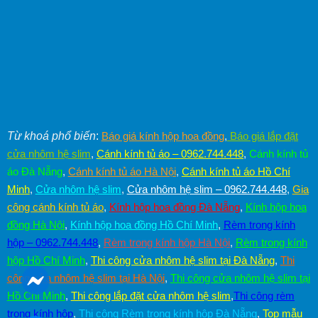
Từ khoá phổ biến
:
Báo giá kính hộp hoa đồng
,
Báo giá lắp đặt
cửa nhôm hệ slim
,
Cánh kính tủ áo – 0962.744.448
,
Cánh kính tủ
áo Đà Nẵng
,
Cánh kính tủ áo Hà Nội
,
Cánh kính tủ áo Hồ Chí
Minh
,
Cửa nhôm hệ slim
,
Cửa nhôm hệ slim – 0962.744.448
,
Gia
công cánh kính tủ áo
,
Kính hộp hoa đồng Đà Nẵng
,
Kính hộp hoa
đồng Hà Nội
,
Kính hộp hoa đồng Hồ Chí Minh
,
Rèm trong kính
hộp – 0962.744.448
,
Rèm trong kính hộp Hà Nội
,
Rèm trong kính
hộp Hồ Chí Minh
,
Thi công cửa nhôm hệ slim tại Đà Nẵng
,
Thi
công cửa nhôm hệ slim tại Hà Nội
,
Thi công cửa nhôm hệ slim tại
Hồ Chí Minh
,
Thi công lắp đặt cửa nhôm hệ slim
,
Thi công rèm
trong kính hộp
,
Thi công Rèm trong kính hộp Đà Nẵng
,
Top mẫu